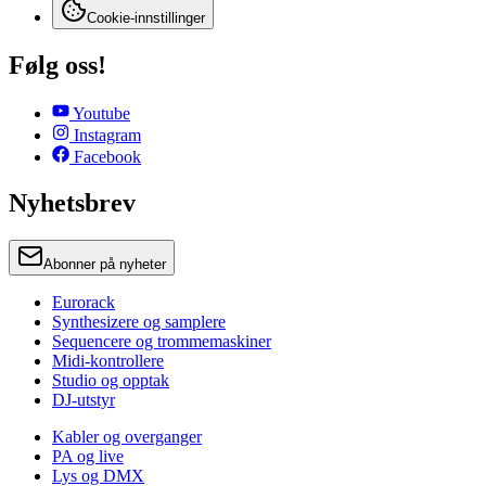
Cookie-innstillinger
Følg oss!
Youtube
Instagram
Facebook
Nyhetsbrev
Abonner på nyheter
Eurorack
Synthesizere og samplere
Sequencere og trommemaskiner
Midi-kontrollere
Studio og opptak
DJ-utstyr
Kabler og overganger
PA og live
Lys og DMX