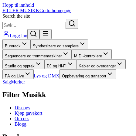
Hopp til innhold
FILTER MUSIKK
Go to homepage
Search the site
Logg inn
Eurorack
Synthesizere og samplere
Sequencere og trommemaskiner
MIDI-kontrollere
Studio og opptak
DJ og Hi-Fi
Kabler og overganger
Lys og DMX
PA og Live
Oppbevaring og transport
Salg
Merker
Filter Musikk
Discogs
Kjøp gavekort
Om oss
Blogg