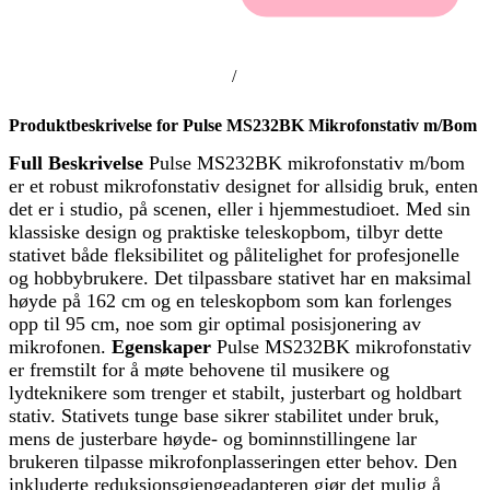
/
Produktbeskrivelse for Pulse MS232BK Mikrofonstativ m/Bom
Full Beskrivelse
Pulse MS232BK mikrofonstativ m/bom
er et robust mikrofonstativ designet for allsidig bruk, enten
det er i studio, på scenen, eller i hjemmestudioet. Med sin
klassiske design og praktiske teleskopbom, tilbyr dette
stativet både fleksibilitet og pålitelighet for profesjonelle
og hobbybrukere. Det tilpassbare stativet har en maksimal
høyde på 162 cm og en teleskopbom som kan forlenges
opp til 95 cm, noe som gir optimal posisjonering av
mikrofonen.
Egenskaper
Pulse MS232BK mikrofonstativ
er fremstilt for å møte behovene til musikere og
lydteknikere som trenger et stabilt, justerbart og holdbart
stativ. Stativets tunge base sikrer stabilitet under bruk,
mens de justerbare høyde- og bominnstillingene lar
brukeren tilpasse mikrofonplasseringen etter behov. Den
inkluderte reduksjonsgjengeadapteren gjør det mulig å