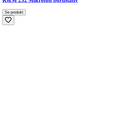
K&M 232 Mikrofon bordstativ
Se produkt