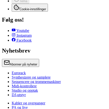
Tema
Cookie-innstillinger
Følg oss!
Youtube
Instagram
Facebook
Nyhetsbrev
Abonner på nyheter
Eurorack
Synthesizere og samplere
Sequencere og trommemaskiner
Midi-kontrollere
Studio og opptak
DJ-utstyr
Kabler og overganger
PA og live