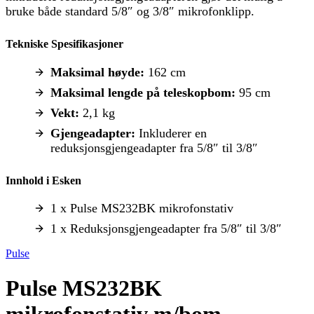
bruke både standard 5/8″ og 3/8″ mikrofonklipp.
Tekniske Spesifikasjoner
Maksimal høyde:
162 cm
Maksimal lengde på teleskopbom:
95 cm
Vekt:
2,1 kg
Gjengeadapter:
Inkluderer en
reduksjonsgjengeadapter fra 5/8″ til 3/8″
Innhold i Esken
1 x Pulse MS232BK mikrofonstativ
1 x Reduksjonsgjengeadapter fra 5/8″ til 3/8″
Pulse
Pulse MS232BK
mikrofonstativ m/bom