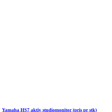
Yamaha HS7 aktiv studiomonitor (pris pr stk)