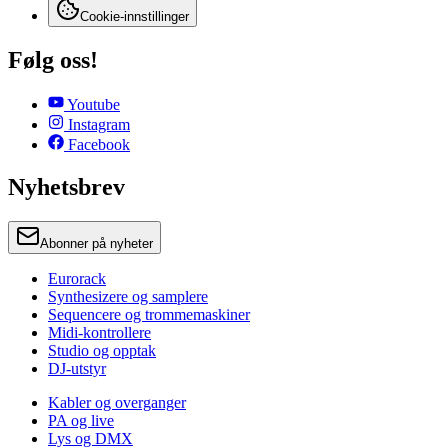
Cookie-innstillinger
Følg oss!
Youtube
Instagram
Facebook
Nyhetsbrev
Abonner på nyheter
Eurorack
Synthesizere og samplere
Sequencere og trommemaskiner
Midi-kontrollere
Studio og opptak
DJ-utstyr
Kabler og overganger
PA og live
Lys og DMX