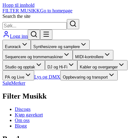
Hopp til innhold
FILTER MUSIKK
Go to homepage
Search the site
Logg inn
Eurorack
Synthesizere og samplere
Sequencere og trommemaskiner
MIDI-kontrollere
Studio og opptak
DJ og Hi-Fi
Kabler og overganger
Lys og DMX
PA og Live
Oppbevaring og transport
Salg
Merker
Filter Musikk
Discogs
Kjøp gavekort
Om oss
Blogg