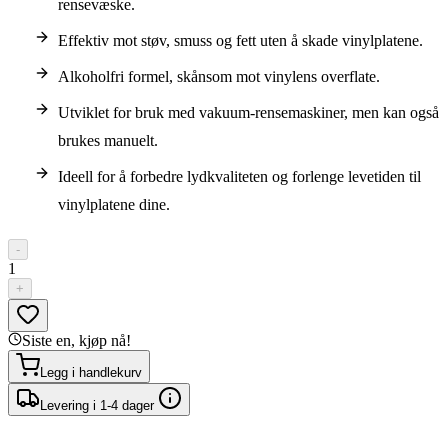
rensevæske.
Effektiv mot støv, smuss og fett uten å skade vinylplatene.
Alkoholfri formel, skånsom mot vinylens overflate.
Utviklet for bruk med vakuum-rensemaskiner, men kan også
brukes manuelt.
Ideell for å forbedre lydkvaliteten og forlenge levetiden til
vinylplatene dine.
-
1
+
Siste en, kjøp nå!
Legg i handlekurv
Levering i 1-4 dager