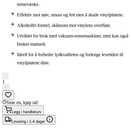
rensevæske.
Effektiv mot støv, smuss og fett uten å skade vinylplatene.
Alkoholfri formel, skånsom mot vinylens overflate.
Utviklet for bruk med vakuum-rensemaskiner, men kan også
brukes manuelt.
Ideell for å forbedre lydkvaliteten og forlenge levetiden til
vinylplatene dine.
-
1
+
Siste en, kjøp nå!
Legg i handlekurv
Levering i 1-4 dager