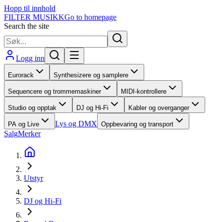
Hopp til innhold
FILTER MUSIKK
Go to homepage
Search the site
Logg inn
Eurorack
Synthesizere og samplere
Sequencere og trommemaskiner
MIDI-kontrollere
Studio og opptak
DJ og Hi-Fi
Kabler og overganger
Lys og DMX
PA og Live
Oppbevaring og transport
Salg
Merker
Utstyr
DJ og Hi-Fi