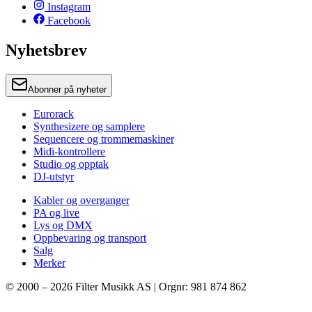
Instagram
Facebook
Nyhetsbrev
Abonner på nyheter
Eurorack
Synthesizere og samplere
Sequencere og trommemaskiner
Midi-kontrollere
Studio og opptak
DJ-utstyr
Kabler og overganger
PA og live
Lys og DMX
Oppbevaring og transport
Salg
Merker
© 2000 –
2026
Filter Musikk AS | Orgnr: 981 874 862