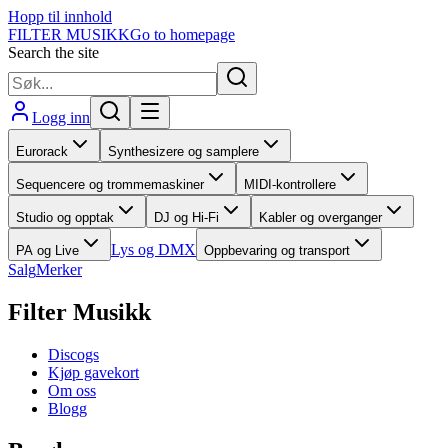
Hopp til innhold
FILTER MUSIKK
Go to homepage
Search the site
Logg inn
Eurorack
Synthesizere og samplere
Sequencere og trommemaskiner
MIDI-kontrollere
Studio og opptak
DJ og Hi-Fi
Kabler og overganger
Lys og DMX
PA og Live
Oppbevaring og transport
Salg
Merker
Filter Musikk
Discogs
Kjøp gavekort
Om oss
Blogg