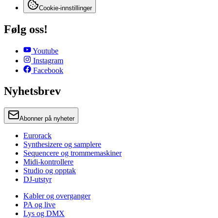
Cookie-innstillinger
Følg oss!
Youtube
Instagram
Facebook
Nyhetsbrev
Abonner på nyheter
Eurorack
Synthesizere og samplere
Sequencere og trommemaskiner
Midi-kontrollere
Studio og opptak
DJ-utstyr
Kabler og overganger
PA og live
Lys og DMX