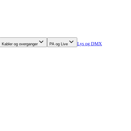
Lys og DMX
Kabler og overganger
PA og Live