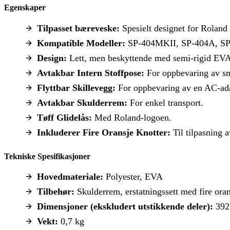
Egenskaper
Tilpasset bæreveske:
Spesielt designet for Roland
Kompatible Modeller:
SP-404MKII, SP-404A, SP
Design:
Lett, men beskyttende med semi-rigid EVA
Avtakbar Intern Stoffpose:
For oppbevaring av sm
Flyttbar Skillevegg:
For oppbevaring av en AC-ada
Avtakbar Skulderrem:
For enkel transport.
Tøff Glidelås:
Med Roland-logoen.
Inkluderer Fire Oransje Knotter:
Til tilpasning
Tekniske Spesifikasjoner
Hovedmateriale:
Polyester, EVA
Tilbehør:
Skulderrem, erstatningssett med fire ora
Dimensjoner (ekskludert utstikkende deler):
392 
Vekt:
0,7 kg