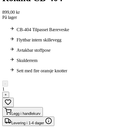
899,00 kr
På lager
CB-404 Tilpasset Bæreveske
Flyttbar intern skillevegg
Avtakbar stoffpose
Skulderrem
Sett med fire oransje knotter
-
1
+
Legg i handlekurv
Levering i 1-4 dager