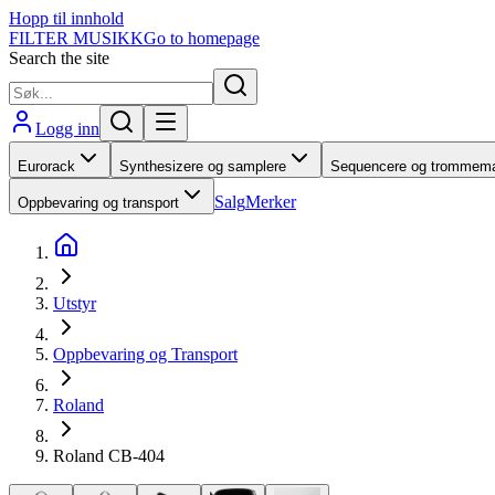
Hopp til innhold
FILTER MUSIKK
Go to homepage
Search the site
Logg inn
Eurorack
Synthesizere og samplere
Sequencere og trommema
Salg
Merker
Oppbevaring og transport
Utstyr
Oppbevaring og Transport
Roland
Roland CB-404