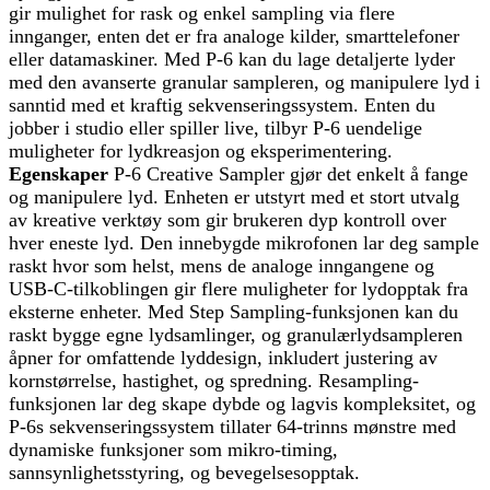
gir mulighet for rask og enkel sampling via flere
innganger, enten det er fra analoge kilder, smarttelefoner
eller datamaskiner. Med P-6 kan du lage detaljerte lyder
med den avanserte granular sampleren, og manipulere lyd i
sanntid med et kraftig sekvenseringssystem. Enten du
jobber i studio eller spiller live, tilbyr P-6 uendelige
muligheter for lydkreasjon og eksperimentering.
Egenskaper
P-6 Creative Sampler gjør det enkelt å fange
og manipulere lyd. Enheten er utstyrt med et stort utvalg
av kreative verktøy som gir brukeren dyp kontroll over
hver eneste lyd. Den innebygde mikrofonen lar deg sample
raskt hvor som helst, mens de analoge inngangene og
USB-C-tilkoblingen gir flere muligheter for lydopptak fra
eksterne enheter. Med Step Sampling-funksjonen kan du
raskt bygge egne lydsamlinger, og granulærlydsampleren
åpner for omfattende lyddesign, inkludert justering av
kornstørrelse, hastighet, og spredning. Resampling-
funksjonen lar deg skape dybde og lagvis kompleksitet, og
P-6s sekvenseringssystem tillater 64-trinns mønstre med
dynamiske funksjoner som mikro-timing,
sannsynlighetsstyring, og bevegelsesopptak.