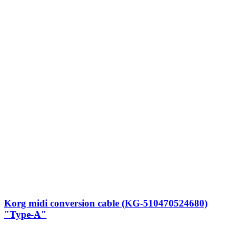
Korg midi conversion cable (KG-510470524680)
"Type-A"