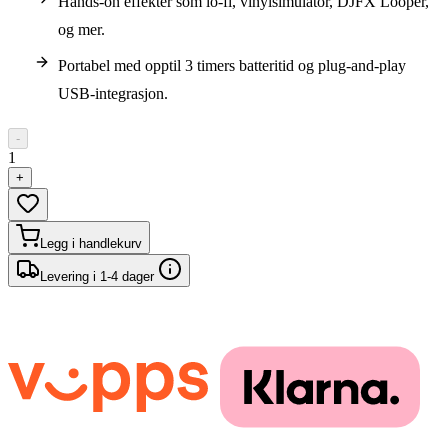
Hands-on effekter som lo-fi, vinylsimulator, DJFX Looper,
og mer.
Portabel med opptil 3 timers batteritid og plug-and-play
USB-integrasjon.
-
1
+
Legg i handlekurv
Levering i 1-4 dager