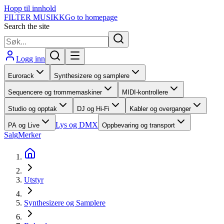
Hopp til innhold
FILTER MUSIKK
Go to homepage
Search the site
Logg inn
Eurorack
Synthesizere og samplere
Sequencere og trommemaskiner
MIDI-kontrollere
Studio og opptak
DJ og Hi-Fi
Kabler og overganger
Lys og DMX
PA og Live
Oppbevaring og transport
Salg
Merker
Utstyr
Synthesizere og Samplere