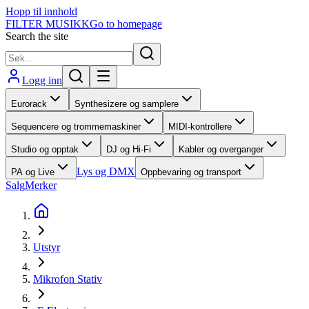
Hopp til innhold
FILTER MUSIKK
Go to homepage
Search the site
Logg inn
Eurorack
Synthesizere og samplere
Sequencere og trommemaskiner
MIDI-kontrollere
Studio og opptak
DJ og Hi-Fi
Kabler og overganger
Lys og DMX
PA og Live
Oppbevaring og transport
Salg
Merker
Utstyr
Mikrofon Stativ