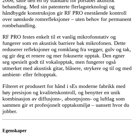
2006, satte den en ny standard for portabel akustisk
behandling. Med sin patenterte flerlagsteknologi og
håndbygde konstruksjon gir RF PRO enestående kontroll
over uønskede romrefleksjoner – uten behov for permanent
rombehandling.
RF PRO festes enkelt til et vanlig mikrofonstativ og
fungerer som en akustisk barriere bak mikrofonen. Dette
reduserer refleksjoner og romklang fra vegger, gulv og tak,
og gir deg et renere og mer fokuserte opptak. Den egner
seg spesielt godt til vokalopptak, men fungerer også
utmerket med akustisk gitar, blåsere, strykere og til og med
ambient- eller feltopptak.
Filteret er produsert for hånd i sEs moderne fabrikk med
høy presisjon og kvalitetskontroll, og benytter en unik
kombinasjon av diffusjons-, absorpsjons- og luftlag som
sammen gir et profesjonelt opptaksmiljø – uansett hvor du
jobber.
Egenskaper