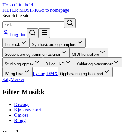
Hopp til innhold
FILTER MUSIKK
Go to homepage
Search the site
Logg inn
Eurorack
Synthesizere og samplere
Sequencere og trommemaskiner
MIDI-kontrollere
Studio og opptak
DJ og Hi-Fi
Kabler og overganger
Lys og DMX
PA og Live
Oppbevaring og transport
Salg
Merker
Filter Musikk
Discogs
Kjøp gavekort
Om oss
Blogg