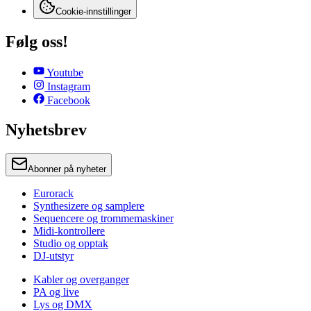
Cookie-innstillinger
Følg oss!
Youtube
Instagram
Facebook
Nyhetsbrev
Abonner på nyheter
Eurorack
Synthesizere og samplere
Sequencere og trommemaskiner
Midi-kontrollere
Studio og opptak
DJ-utstyr
Kabler og overganger
PA og live
Lys og DMX