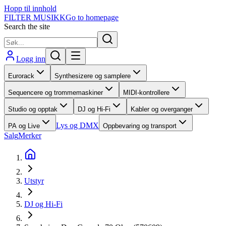
Hopp til innhold
FILTER MUSIKK
Go to homepage
Search the site
Logg inn
Eurorack
Synthesizere og samplere
Sequencere og trommemaskiner
MIDI-kontrollere
Studio og opptak
DJ og Hi-Fi
Kabler og overganger
Lys og DMX
PA og Live
Oppbevaring og transport
Salg
Merker
Utstyr
DJ og Hi-Fi