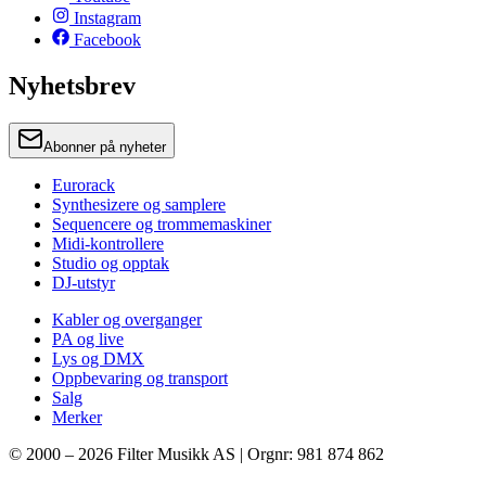
Instagram
Facebook
Nyhetsbrev
Abonner på nyheter
Eurorack
Synthesizere og samplere
Sequencere og trommemaskiner
Midi-kontrollere
Studio og opptak
DJ-utstyr
Kabler og overganger
PA og live
Lys og DMX
Oppbevaring og transport
Salg
Merker
© 2000 –
2026
Filter Musikk AS | Orgnr: 981 874 862