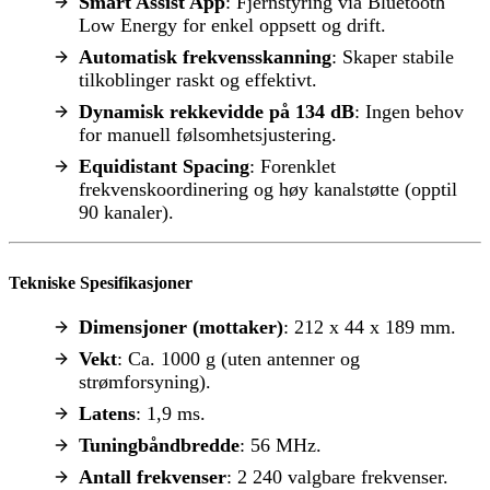
Smart Assist App
: Fjernstyring via Bluetooth
Low Energy for enkel oppsett og drift.
Automatisk frekvensskanning
: Skaper stabile
tilkoblinger raskt og effektivt.
Dynamisk rekkevidde på 134 dB
: Ingen behov
for manuell følsomhetsjustering.
Equidistant Spacing
: Forenklet
frekvenskoordinering og høy kanalstøtte (opptil
90 kanaler).
Tekniske Spesifikasjoner
Dimensjoner (mottaker)
: 212 x 44 x 189 mm.
Vekt
: Ca. 1000 g (uten antenner og
strømforsyning).
Latens
: 1,9 ms.
Tuningbåndbredde
: 56 MHz.
Antall frekvenser
: 2 240 valgbare frekvenser.