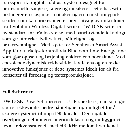
funksjonsrikt digitalt trådløst system designet for
profesjonelle sangere, talere og musikere. Dette basesettet
inkluderer en stasjonær mottaker og en robust bodypack-
sender, som kan brukes med et bredt utvalg av mikrofoner
fra Evolution Wireless Digital-serien. EW-D SK setter en
ny standard for trådløs ytelse, med banebrytende teknologi
som gir utmerket lydkvalitet, pålitelighet og
brukervennlighet. Med støtte for Sennheiser Smart Assist
App får du trådløs kontroll via Bluetooth Low Energy, noe
som gjør oppsett og betjening enklere enn noensinne. Med
enestående dynamisk rekkevidde, lav latens og en rekke
innovative funksjoner er dette systemet ideelt for alt fra
konserter til foredrag og teaterproduksjoner.
Full Beskrivelse
EW-D SK Base Set opererer i UHF-spekteret, noe som gir
større rekkevidde, bedre pålitelighet og mulighet for å
skalere systemet til opptil 90 kanaler. Den digitale
overføringen eliminerer intermodulasjon og muliggjør et
jevnt frekvensrutenett med 600 kHz mellom hver kanal,