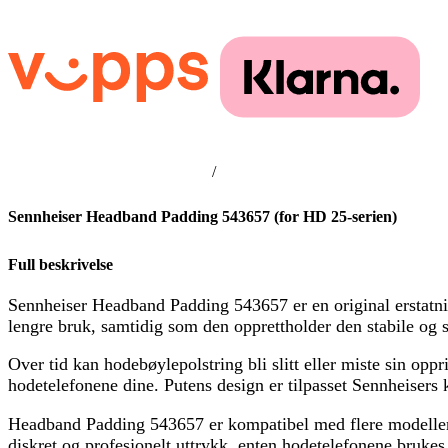
/
Sennheiser Headband Padding 543657 (for HD 25-serien)
Full beskrivelse
Sennheiser Headband Padding 543657 er en original erstatnin
lengre bruk, samtidig som den opprettholder den stabile og s
Over tid kan hodebøylepolstring bli slitt eller miste sin o
hodetelefonene dine. Putens design er tilpasset Sennheisers 
Headband Padding 543657 er kompatibel med flere modeller i 
diskret og profesjonelt uttrykk, enten hodetelefonene brukes i