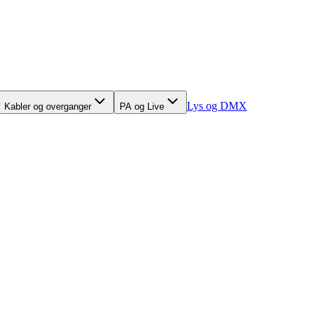
Lys og DMX
Kabler og overganger
PA og Live