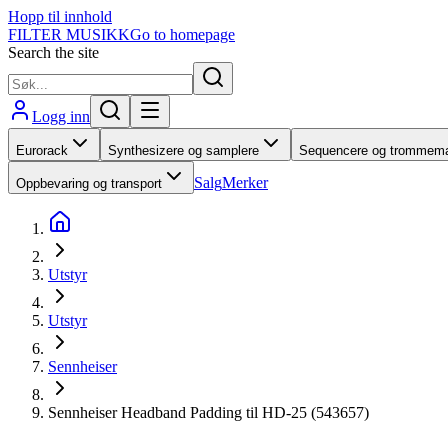
Hopp til innhold
FILTER MUSIKK
Go to homepage
Search the site
Logg inn
Eurorack
Synthesizere og samplere
Sequencere og trommema
Salg
Merker
Oppbevaring og transport
Utstyr
Utstyr
Sennheiser
Sennheiser Headband Padding til HD-25 (543657)