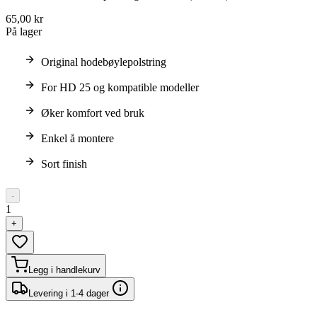
65,00 kr
På lager
Original hodebøylepolstring
For HD 25 og kompatible modeller
Øker komfort ved bruk
Enkel å montere
Sort finish
-
1
+
Legg i handlekurv
Levering i 1-4 dager