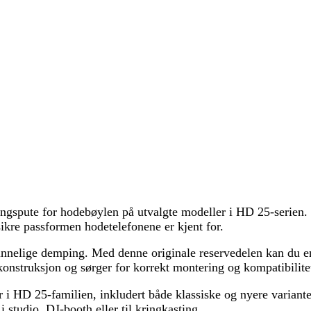
gspute for hodebøylen på utvalgte modeller i HD 25-serien. D
ikre passformen hodetelefonene er kjent for.
pprinnelige demping. Med denne originale reservedelen kan du 
konstruksjon og sørger for korrekt montering og kompatibilite
HD 25-familien, inkludert både klassiske og nyere varianter.
 studio, DJ-booth eller til kringkasting.