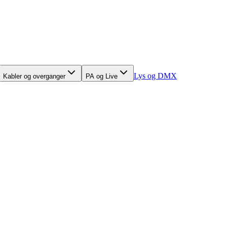
Lys og DMX
Kabler og overganger
PA og Live