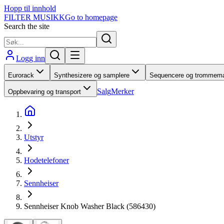
Hopp til innhold
FILTER MUSIKK
Go to homepage
Search the site
Logg inn
Eurorack
Synthesizere og samplere
Sequencere og trommema
Salg
Merker
Oppbevaring og transport
Utstyr
Hodetelefoner
Sennheiser
Sennheiser Knob Washer Black (586430)