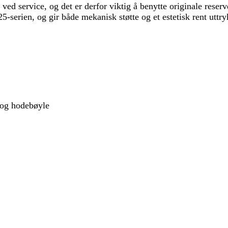
apt ved service, og det er derfor viktig å benytte originale res
25-serien, og gir både mekanisk støtte og et estetisk rent utt
l og hodebøyle