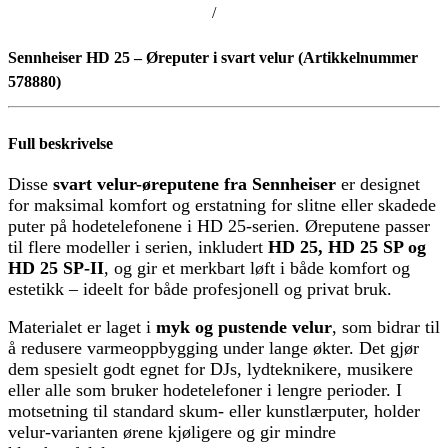
/
Sennheiser HD 25 – Øreputer i svart velur (Artikkelnummer
578880)
Full beskrivelse
Disse
svart velur-øreputene fra Sennheiser
er designet
for maksimal komfort og erstatning for slitne eller skadede
puter på hodetelefonene i HD 25-serien. Øreputene passer
til flere modeller i serien, inkludert
HD 25, HD 25 SP og
HD 25 SP-II
, og gir et merkbart løft i både komfort og
estetikk – ideelt for både profesjonell og privat bruk.
Materialet er laget i
myk og pustende velur
, som bidrar til
å redusere varmeoppbygging under lange økter. Det gjør
dem spesielt godt egnet for DJs, lydteknikere, musikere
eller alle som bruker hodetelefoner i lengre perioder. I
motsetning til standard skum- eller kunstlærputer, holder
velur-varianten ørene kjøligere og gir mindre