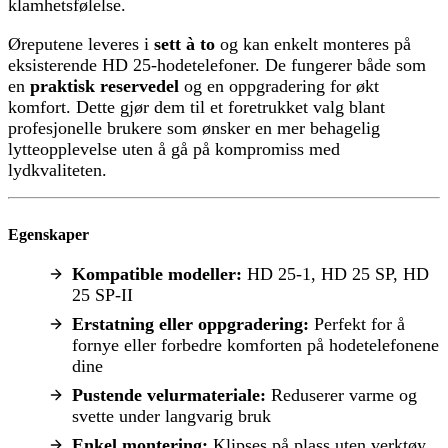
klamhetsfølelse.
Øreputene leveres i
sett à to
og kan enkelt monteres på
eksisterende HD 25-hodetelefoner. De fungerer både som
en
praktisk reservedel
og en oppgradering for økt
komfort. Dette gjør dem til et foretrukket valg blant
profesjonelle brukere som ønsker en mer behagelig
lytteopplevelse uten å gå på kompromiss med
lydkvaliteten.
Egenskaper
Kompatible modeller:
HD 25-1, HD 25 SP, HD
25 SP-II
Erstatning eller oppgradering:
Perfekt for å
fornye eller forbedre komforten på hodetelefonene
dine
Pustende velurmateriale:
Reduserer varme og
svette under langvarig bruk
Enkel montering:
Klipses på plass uten verktøy