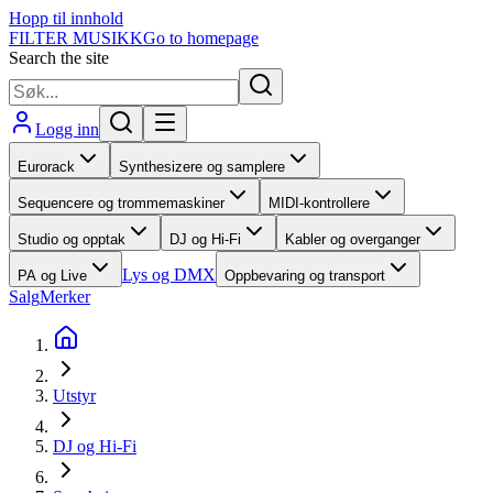
Hopp til innhold
FILTER MUSIKK
Go to homepage
Search the site
Logg inn
Eurorack
Synthesizere og samplere
Sequencere og trommemaskiner
MIDI-kontrollere
Studio og opptak
DJ og Hi-Fi
Kabler og overganger
Lys og DMX
PA og Live
Oppbevaring og transport
Salg
Merker
Utstyr
DJ og Hi-Fi