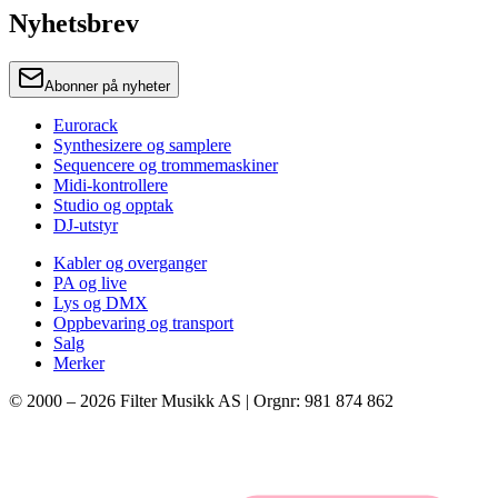
Nyhetsbrev
Abonner på nyheter
Eurorack
Synthesizere og samplere
Sequencere og trommemaskiner
Midi-kontrollere
Studio og opptak
DJ-utstyr
Kabler og overganger
PA og live
Lys og DMX
Oppbevaring og transport
Salg
Merker
© 2000 –
2026
Filter Musikk AS | Orgnr: 981 874 862