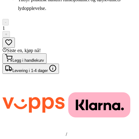
lydopplevelse.
-
1
+
Siste en, kjøp nå!
Legg i handlekurv
Levering i 1-4 dager
/