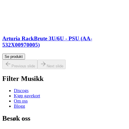
Arturia RackBrute 3U/6U - PSU (AA-
532X00970005)
Se produkt
Previous slide
Next slide
Filter Musikk
Discogs
Kjøp gavekort
Om oss
Blogg
Besøk oss