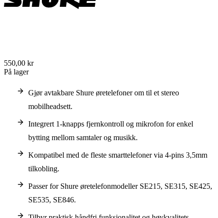
550,00 kr
På lager
Gjør avtakbare Shure øretelefoner om til et stereo
mobilheadsett.
Integrert 1-knapps fjernkontroll og mikrofon for enkel
bytting mellom samtaler og musikk.
Kompatibel med de fleste smarttelefoner via 4-pins 3,5mm
tilkobling.
Passer for Shure øretelefonmodeller SE215, SE315, SE425,
SE535, SE846.
Tilbyr praktisk håndfri funksjonalitet og høykvalitets