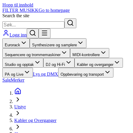
Hopp til innhold
FILTER MUSIKK
Go to homepage
Search the site
Logg inn
Eurorack
Synthesizere og samplere
Sequencere og trommemaskiner
MIDI-kontrollere
Studio og opptak
DJ og Hi-Fi
Kabler og overganger
Lys og DMX
PA og Live
Oppbevaring og transport
Salg
Merker
Utstyr
Kabler og Overganger