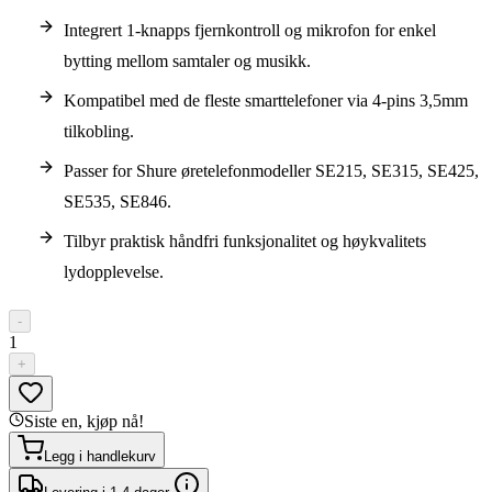
Integrert 1-knapps fjernkontroll og mikrofon for enkel
bytting mellom samtaler og musikk.
Kompatibel med de fleste smarttelefoner via 4-pins 3,5mm
tilkobling.
Passer for Shure øretelefonmodeller SE215, SE315, SE425,
SE535, SE846.
Tilbyr praktisk håndfri funksjonalitet og høykvalitets
lydopplevelse.
-
1
+
Siste en, kjøp nå!
Legg i handlekurv