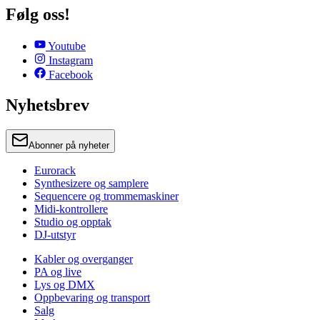
Følg oss!
Youtube
Instagram
Facebook
Nyhetsbrev
Abonner på nyheter
Eurorack
Synthesizere og samplere
Sequencere og trommemaskiner
Midi-kontrollere
Studio og opptak
DJ-utstyr
Kabler og overganger
PA og live
Lys og DMX
Oppbevaring og transport
Salg