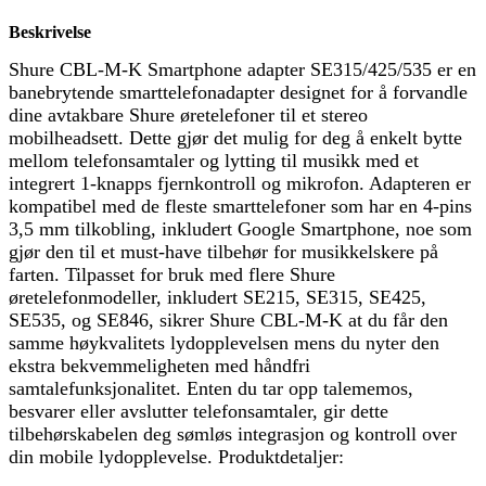
Beskrivelse
Shure CBL-M-K Smartphone adapter SE315/425/535 er en
banebrytende smarttelefonadapter designet for å forvandle
dine avtakbare Shure øretelefoner til et stereo
mobilheadsett. Dette gjør det mulig for deg å enkelt bytte
mellom telefonsamtaler og lytting til musikk med et
integrert 1-knapps fjernkontroll og mikrofon. Adapteren er
kompatibel med de fleste smarttelefoner som har en 4-pins
3,5 mm tilkobling, inkludert Google Smartphone, noe som
gjør den til et must-have tilbehør for musikkelskere på
farten. Tilpasset for bruk med flere Shure
øretelefonmodeller, inkludert SE215, SE315, SE425,
SE535, og SE846, sikrer Shure CBL-M-K at du får den
samme høykvalitets lydopplevelsen mens du nyter den
ekstra bekvemmeligheten med håndfri
samtalefunksjonalitet. Enten du tar opp talememos,
besvarer eller avslutter telefonsamtaler, gir dette
tilbehørskabelen deg sømløs integrasjon og kontroll over
din mobile lydopplevelse. Produktdetaljer: