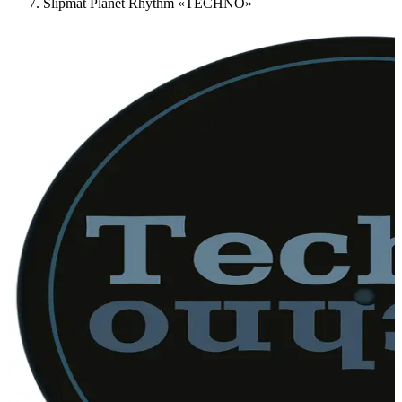
Slipmat Planet Rhythm «TECHNO»