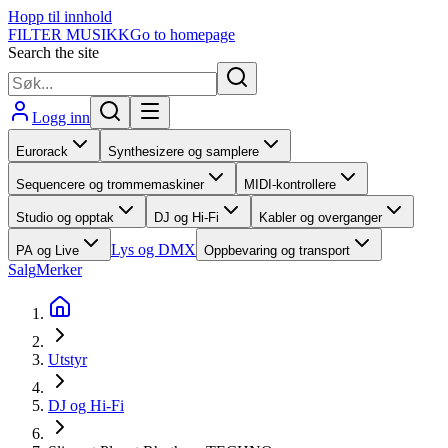
Hopp til innhold
FILTER MUSIKK
Go to homepage
Search the site
Logg inn
Eurorack
Synthesizere og samplere
Sequencere og trommemaskiner
MIDI-kontrollere
Studio og opptak
DJ og Hi-Fi
Kabler og overganger
Lys og DMX
PA og Live
Oppbevaring og transport
Salg
Merker
Utstyr
DJ og Hi-Fi