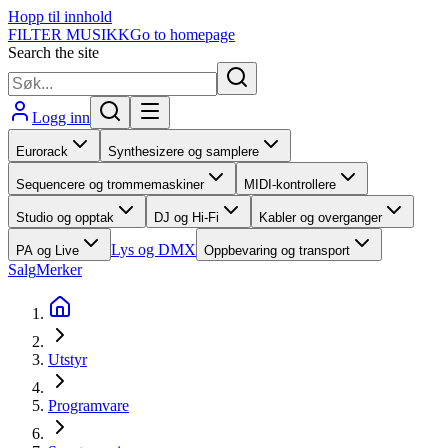
Hopp til innhold
FILTER MUSIKK
Go to homepage
Search the site
Logg inn
Eurorack
Synthesizere og samplere
Sequencere og trommemaskiner
MIDI-kontrollere
Studio og opptak
DJ og Hi-Fi
Kabler og overganger
Lys og DMX
PA og Live
Oppbevaring og transport
Salg
Merker
Utstyr
Programvare