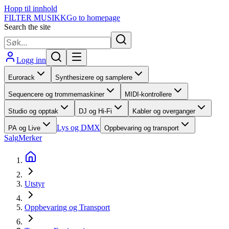
Hopp til innhold
FILTER MUSIKK
Go to homepage
Search the site
Logg inn
Eurorack
Synthesizere og samplere
Sequencere og trommemaskiner
MIDI-kontrollere
Studio og opptak
DJ og Hi-Fi
Kabler og overganger
Lys og DMX
PA og Live
Oppbevaring og transport
Salg
Merker
Utstyr
Oppbevaring og Transport