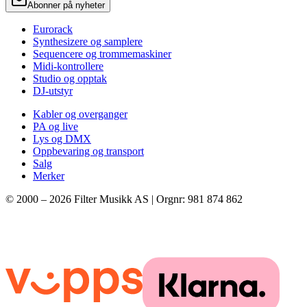
Abonner på nyheter
Eurorack
Synthesizere og samplere
Sequencere og trommemaskiner
Midi-kontrollere
Studio og opptak
DJ-utstyr
Kabler og overganger
PA og live
Lys og DMX
Oppbevaring og transport
Salg
Merker
© 2000 –
2026
Filter Musikk AS | Orgnr: 981 874 862