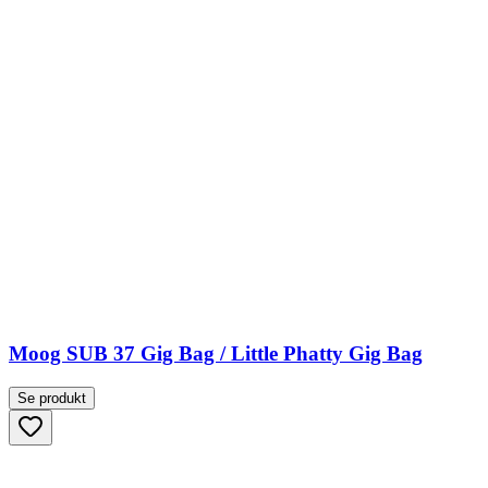
Moog SUB 37 Gig Bag / Little Phatty Gig Bag
Se produkt