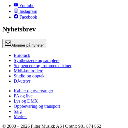
Youtube
Instagram
Facebook
Nyhetsbrev
Abonner på nyheter
Eurorack
Synthesizere og samplere
Sequencere og trommemaskiner
Midi-kontrollere
Studio og opptak
DJ-utstyr
Kabler og overganger
PA og live
Lys og DMX
Oppbevaring og transport
Salg
Merker
© 2000 –
2026
Filter Musikk AS | Orgnr: 981 874 862