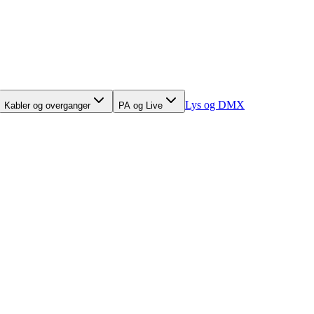
Lys og DMX
Kabler og overganger
PA og Live