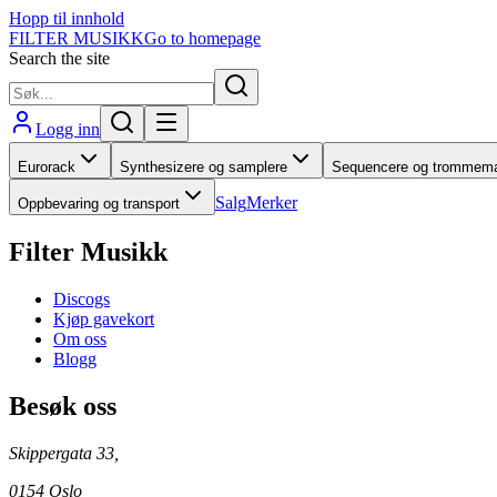
Hopp til innhold
FILTER MUSIKK
Go to homepage
Search the site
Logg inn
Eurorack
Synthesizere og samplere
Sequencere og trommema
Salg
Merker
Oppbevaring og transport
Filter Musikk
Discogs
Kjøp gavekort
Om oss
Blogg
Besøk oss
Skippergata 33,
0154 Oslo