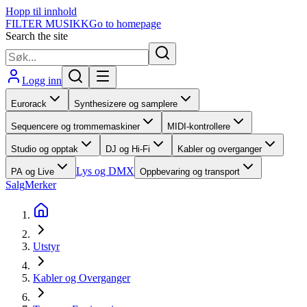
Hopp til innhold
FILTER MUSIKK
Go to homepage
Search the site
Logg inn
Eurorack
Synthesizere og samplere
Sequencere og trommemaskiner
MIDI-kontrollere
Studio og opptak
DJ og Hi-Fi
Kabler og overganger
Lys og DMX
PA og Live
Oppbevaring og transport
Salg
Merker
Utstyr
Kabler og Overganger