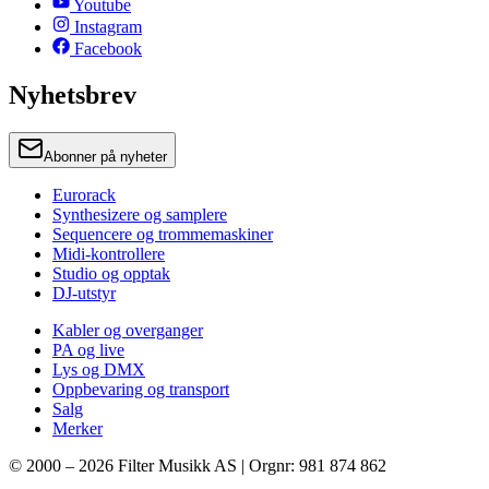
Youtube
Instagram
Facebook
Nyhetsbrev
Abonner på nyheter
Eurorack
Synthesizere og samplere
Sequencere og trommemaskiner
Midi-kontrollere
Studio og opptak
DJ-utstyr
Kabler og overganger
PA og live
Lys og DMX
Oppbevaring og transport
Salg
Merker
© 2000 –
2026
Filter Musikk AS | Orgnr: 981 874 862