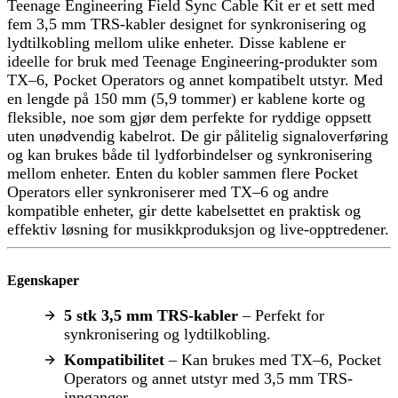
Teenage Engineering Field Sync Cable Kit er et sett med
fem 3,5 mm TRS-kabler designet for synkronisering og
lydtilkobling mellom ulike enheter. Disse kablene er
ideelle for bruk med Teenage Engineering-produkter som
TX–6, Pocket Operators og annet kompatibelt utstyr. Med
en lengde på 150 mm (5,9 tommer) er kablene korte og
fleksible, noe som gjør dem perfekte for ryddige oppsett
uten unødvendig kabelrot. De gir pålitelig signaloverføring
og kan brukes både til lydforbindelser og synkronisering
mellom enheter. Enten du kobler sammen flere Pocket
Operators eller synkroniserer med TX–6 og andre
kompatible enheter, gir dette kabelsettet en praktisk og
effektiv løsning for musikkproduksjon og live-opptredener.
Egenskaper
5 stk 3,5 mm TRS-kabler
– Perfekt for
synkronisering og lydtilkobling.
Kompatibilitet
– Kan brukes med TX–6, Pocket
Operators og annet utstyr med 3,5 mm TRS-
innganger.