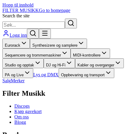
Hopp til innhold
FILTER MUSIKK
Go to homepage
Search the site
Logg inn
Eurorack
Synthesizere og samplere
Sequencere og trommemaskiner
MIDI-kontrollere
Studio og opptak
DJ og Hi-Fi
Kabler og overganger
Lys og DMX
PA og Live
Oppbevaring og transport
Salg
Merker
Filter Musikk
Discogs
Kjøp gavekort
Om oss
Blogg