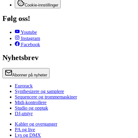
Cookie-innstillinger
Følg oss!
Youtube
Instagram
Facebook
Nyhetsbrev
Abonner på nyheter
Eurorack
Synthesizere og samplere
Sequencere og trommemaskiner
Midi-kontrollere
Studio og opptak
DJ-utstyr
Kabler og overganger
PA og live
Lys og DMX