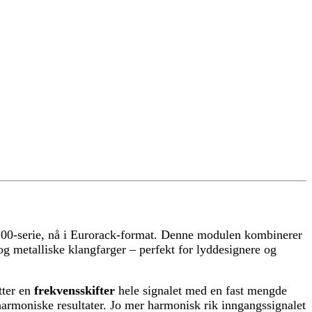
 200-serie, nå i Eurorack-format. Denne modulen kombinerer
og metalliske klangfarger – perfekt for lyddesignere og
tter en
frekvensskifter
hele signalet med en fast mengde
harmoniske resultater. Jo mer harmonisk rik inngangssignalet