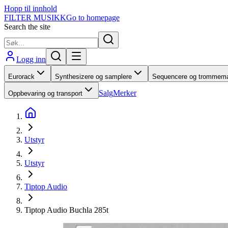
Hopp til innhold
FILTER MUSIKK
Go to homepage
Search the site
Logg inn
Eurorack
Synthesizere og samplere
Sequencere og trommema
Salg
Merker
Oppbevaring og transport
Utstyr
Utstyr
Tiptop Audio
Tiptop Audio Buchla 285t