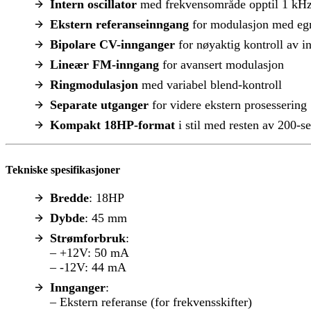
Intern oscillator
med frekvensområde opptil 1 kH
Ekstern referanseinngang
for modulasjon med egn
Bipolare CV-innganger
for nøyaktig kontroll av in
Lineær FM-inngang
for avansert modulasjon
Ringmodulasjon
med variabel blend-kontroll
Separate utganger
for videre ekstern prosessering
Kompakt 18HP-format
i stil med resten av 200-se
Tekniske spesifikasjoner
Bredde
: 18HP
Dybde
: 45 mm
Strømforbruk
:
– +12V: 50 mA
– -12V: 44 mA
Innganger
:
– Ekstern referanse (for frekvensskifter)