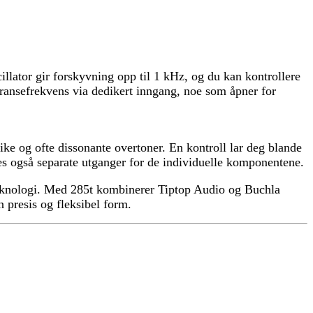
illator gir forskyvning opp til 1 kHz, og du kan kontrollere
eransefrekvens via dedikert inngang, noe som åpner for
ke og ofte dissonante overtoner. En kontroll lar deg blande
nes også separate utganger for de individuelle komponentene.
steknologi. Med 285t kombinerer Tiptop Audio og Buchla
 presis og fleksibel form.