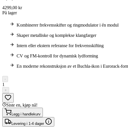
4299,00 kr
På lager
Kombinerer frekvensskifter og ringmodulator i én modul
Skaper metalliske og komplekse klangfarger
Intern eller ekstern referanse for frekvensskifting
CV og FM-kontroll for dynamisk lydforming
En moderne rekonstruksjon av et Buchla-ikon i Eurorack-for
-
1
+
Siste en, kjøp nå!
Legg i handlekurv
Levering i 1-4 dager