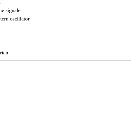
z
e signaler
tern oscillator
rien