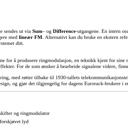
e sendes ut via
Sum
– og
Difference
-utgangene. En intern osc
igere med
lineær FM
. Alternativt kan du bruke en ekstern ref
stemet ditt.
 for å produsere ringmodulasjon, en teknikk kjent for sine ri
effekter. For de som ønsker å bearbeide signalene videre, fin
ring, med røtter tilbake til 1930-tallets telekommunikasjon
n, og gjør det tilgjengelig for dagens Eurorack-brukere i en
skifter og ringmodulator
forskjøvet lyd