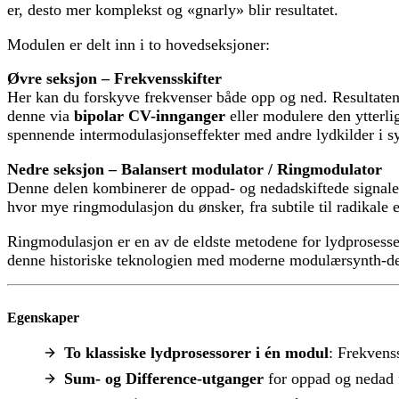
er, desto mer komplekst og «gnarly» blir resultatet.
Modulen er delt inn i to hovedseksjoner:
Øvre seksjon – Frekvensskifter
Her kan du forskyve frekvenser både opp og ned. Resultaten
denne via
bipolar CV-innganger
eller modulere den ytterl
spennende intermodulasjonseffekter med andre lydkilder i sy
Nedre seksjon – Balansert modulator / Ringmodulator
Denne delen kombinerer de oppad- og nedadskiftede signalene
hvor mye ringmodulasjon du ønsker, fra subtile til radikale 
Ringmodulasjon er en av de eldste metodene for lydprosesse
denne historiske teknologien med moderne modulærsynth-desig
Egenskaper
To klassiske lydprosessorer i én modul
: Frekvens
Sum- og Difference-utganger
for oppad og nedad 