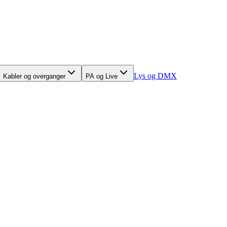
Lys og DMX
Kabler og overganger
PA og Live