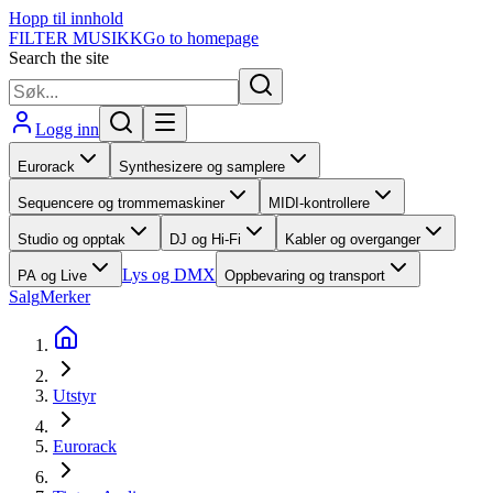
Hopp til innhold
FILTER MUSIKK
Go to homepage
Search the site
Logg inn
Eurorack
Synthesizere og samplere
Sequencere og trommemaskiner
MIDI-kontrollere
Studio og opptak
DJ og Hi-Fi
Kabler og overganger
Lys og DMX
PA og Live
Oppbevaring og transport
Salg
Merker
Utstyr
Eurorack