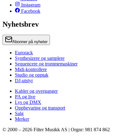
Instagram
Facebook
Nyhetsbrev
Abonner på nyheter
Eurorack
Synthesizere og samplere
Sequencere og trommemaskiner
Midi-kontrollere
Studio og opptak
DJ-utstyr
Kabler og overganger
PA og live
Lys og DMX
Oppbevaring og transport
Salg
Merker
© 2000 –
2026
Filter Musikk AS | Orgnr: 981 874 862