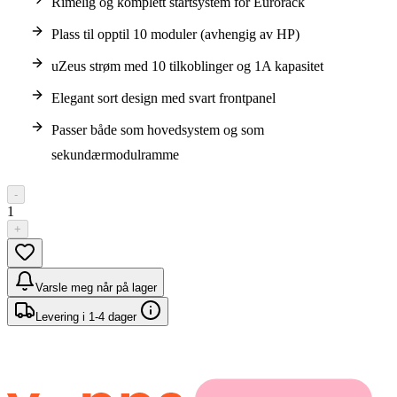
Rimelig og komplett startsystem for Eurorack
Plass til opptil 10 moduler (avhengig av HP)
uZeus strøm med 10 tilkoblinger og 1A kapasitet
Elegant sort design med svart frontpanel
Passer både som hovedsystem og som
sekundærmodulramme
-
1
+
Varsle meg når på lager
Levering i 1-4 dager