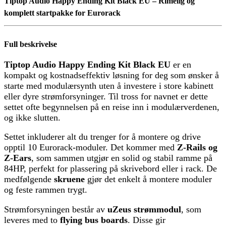
Tiptop Audio Happy Ending Kit Black EU – Rimelig og
komplett startpakke for Eurorack
Full beskrivelse
Tiptop Audio Happy Ending Kit Black EU
er en
kompakt og kostnadseffektiv løsning for deg som ønsker å
starte med modulærsynth uten å investere i store kabinett
eller dyre strømforsyninger. Til tross for navnet er dette
settet ofte begynnelsen på en reise inn i modulærverdenen,
og ikke slutten.
Settet inkluderer alt du trenger for å montere og drive
opptil 10 Eurorack-moduler. Det kommer med
Z-Rails og
Z-Ears
, som sammen utgjør en solid og stabil ramme på
84HP, perfekt for plassering på skrivebord eller i rack. De
medfølgende
skruene
gjør det enkelt å montere moduler
og feste rammen trygt.
Strømforsyningen består av
uZeus strømmodul
, som
leveres med to
flying bus boards
. Disse gir