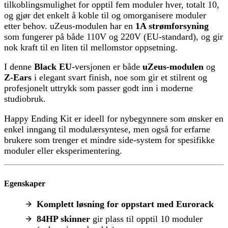
tilkoblingsmulighet for opptil fem moduler hver, totalt 10,
og gjør det enkelt å koble til og omorganisere moduler
etter behov. uZeus-modulen har en
1A strømforsyning
som fungerer på både 110V og 220V (EU-standard), og gir
nok kraft til en liten til mellomstor oppsetning.
I denne
Black EU
-versjonen er både
uZeus-modulen
og
Z-Ears
i elegant svart finish, noe som gir et stilrent og
profesjonelt uttrykk som passer godt inn i moderne
studiobruk.
Happy Ending Kit er ideell for nybegynnere som ønsker en
enkel inngang til modulærsyntese, men også for erfarne
brukere som trenger et mindre side-system for spesifikke
moduler eller eksperimentering.
Egenskaper
Komplett løsning for oppstart med Eurorack
84HP skinner
gir plass til opptil 10 moduler