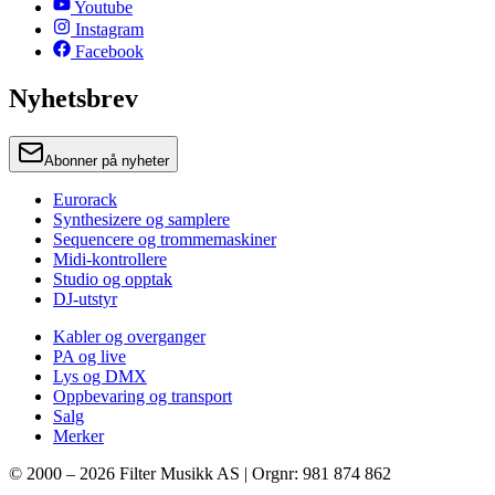
Youtube
Instagram
Facebook
Nyhetsbrev
Abonner på nyheter
Eurorack
Synthesizere og samplere
Sequencere og trommemaskiner
Midi-kontrollere
Studio og opptak
DJ-utstyr
Kabler og overganger
PA og live
Lys og DMX
Oppbevaring og transport
Salg
Merker
© 2000 –
2026
Filter Musikk AS | Orgnr: 981 874 862