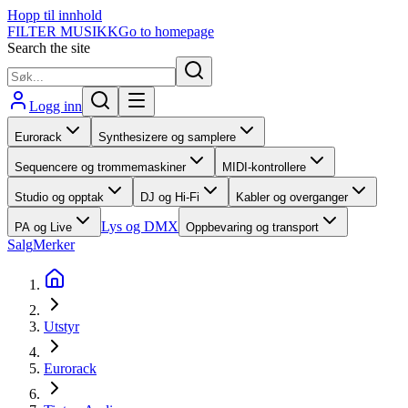
Hopp til innhold
FILTER MUSIKK
Go to homepage
Search the site
Logg inn
Eurorack
Synthesizere og samplere
Sequencere og trommemaskiner
MIDI-kontrollere
Studio og opptak
DJ og Hi-Fi
Kabler og overganger
Lys og DMX
PA og Live
Oppbevaring og transport
Salg
Merker
Utstyr
Eurorack