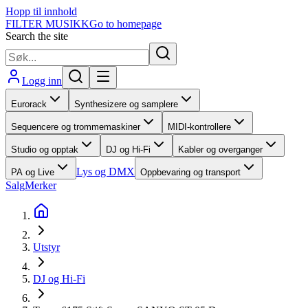
Hopp til innhold
FILTER MUSIKK
Go to homepage
Search the site
Logg inn
Eurorack
Synthesizere og samplere
Sequencere og trommemaskiner
MIDI-kontrollere
Studio og opptak
DJ og Hi-Fi
Kabler og overganger
Lys og DMX
PA og Live
Oppbevaring og transport
Salg
Merker
Utstyr
DJ og Hi-Fi