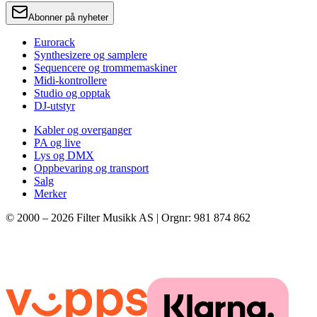
Abonner på nyheter
Eurorack
Synthesizere og samplere
Sequencere og trommemaskiner
Midi-kontrollere
Studio og opptak
DJ-utstyr
Kabler og overganger
PA og live
Lys og DMX
Oppbevaring og transport
Salg
Merker
© 2000 –
2026
Filter Musikk AS | Orgnr: 981 874 862