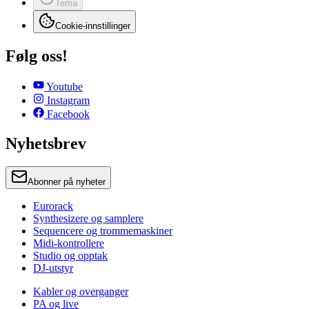
Tema
Cookie-innstillinger
Følg oss!
Youtube
Instagram
Facebook
Nyhetsbrev
Abonner på nyheter
Eurorack
Synthesizere og samplere
Sequencere og trommemaskiner
Midi-kontrollere
Studio og opptak
DJ-utstyr
Kabler og overganger
PA og live