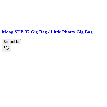
Moog SUB 37 Gig Bag / Little Phatty Gig Bag
Se produkt