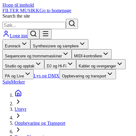
Hopp til innhold
FILTER MUSIKK
Go to homepage
Search the site
Logg inn
Eurorack
Synthesizere og samplere
Sequencere og trommemaskiner
MIDI-kontrollere
Studio og opptak
DJ og Hi-Fi
Kabler og overganger
Lys og DMX
PA og Live
Oppbevaring og transport
Salg
Merker
Utstyr
Oppbevaring og Transport