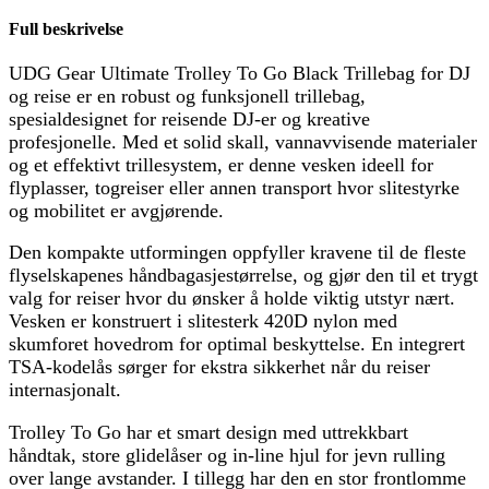
Full beskrivelse
UDG Gear Ultimate Trolley To Go Black Trillebag for DJ
og reise er en robust og funksjonell trillebag,
spesialdesignet for reisende DJ-er og kreative
profesjonelle. Med et solid skall, vannavvisende materialer
og et effektivt trillesystem, er denne vesken ideell for
flyplasser, togreiser eller annen transport hvor slitestyrke
og mobilitet er avgjørende.
Den kompakte utformingen oppfyller kravene til de fleste
flyselskapenes håndbagasjestørrelse, og gjør den til et trygt
valg for reiser hvor du ønsker å holde viktig utstyr nært.
Vesken er konstruert i slitesterk 420D nylon med
skumforet hovedrom for optimal beskyttelse. En integrert
TSA-kodelås sørger for ekstra sikkerhet når du reiser
internasjonalt.
Trolley To Go har et smart design med uttrekkbart
håndtak, store glidelåser og in-line hjul for jevn rulling
over lange avstander. I tillegg har den en stor frontlomme