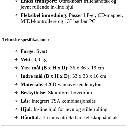
Enkel transport
: Uttrekkbart trillehåndtak og
jevnt rullende in-line hjul
Fleksibel innredning
: Passer LP-er, CD-mapper,
MIDI-kontrollere og 13″ bærbar PC
Tekniske spesifikasjoner
Farge
: Svart
Vekt
: 3,8 kg
Ytre mål (B x H x D)
: 36 x 36 x 19 cm
Indre mål (B x H x D)
: 33 x 33 x 16 cm
Materiale
: 420D vannavvisende nylon
Beskyttelse
: Skumforet hovedrom
Lås
: Integrert TSA kombinasjonslås
Hjul
: In-line hjul for jevn og stille rulling
Håndtak
: 3-trinns uttrekkbart teleskophåndtak