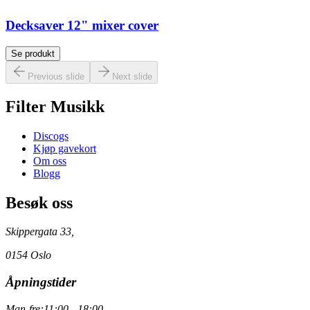
Decksaver 12" mixer cover
Se produkt
Previous slide
Next slide
Filter Musikk
Discogs
Kjøp gavekort
Om oss
Blogg
Besøk oss
Skippergata 33,
0154 Oslo
Åpningstider
Man-fre:
11:00 - 18:00