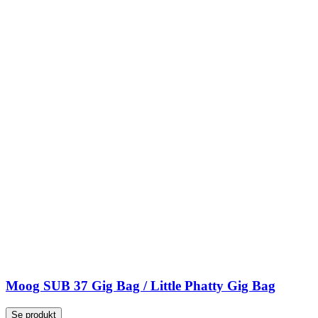
Moog SUB 37 Gig Bag / Little Phatty Gig Bag
Se produkt