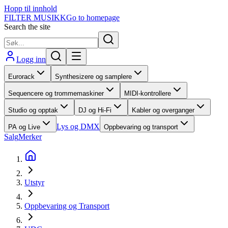
Hopp til innhold
FILTER MUSIKK
Go to homepage
Search the site
Logg inn
Eurorack
Synthesizere og samplere
Sequencere og trommemaskiner
MIDI-kontrollere
Studio og opptak
DJ og Hi-Fi
Kabler og overganger
Lys og DMX
PA og Live
Oppbevaring og transport
Salg
Merker
Utstyr
Oppbevaring og Transport