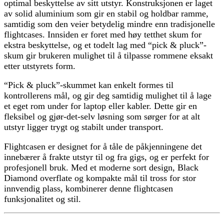
optimal beskyttelse av sitt utstyr. Konstruksjonen er laget
av solid aluminium som gir en stabil og holdbar ramme,
samtidig som den veier betydelig mindre enn tradisjonelle
flightcases. Innsiden er foret med høy tetthet skum for
ekstra beskyttelse, og et todelt lag med “pick & pluck”-
skum gir brukeren mulighet til å tilpasse rommene eksakt
etter utstyrets form.
“Pick & pluck”-skummet kan enkelt formes til
kontrollerens mål, og gir deg samtidig mulighet til å lage
et eget rom under for laptop eller kabler. Dette gir en
fleksibel og gjør-det-selv løsning som sørger for at alt
utstyr ligger trygt og stabilt under transport.
Flightcasen er designet for å tåle de påkjenningene det
innebærer å frakte utstyr til og fra gigs, og er perfekt for
profesjonell bruk. Med et moderne sort design, Black
Diamond overflate og kompakte mål til tross for stor
innvendig plass, kombinerer denne flightcasen
funksjonalitet og stil.