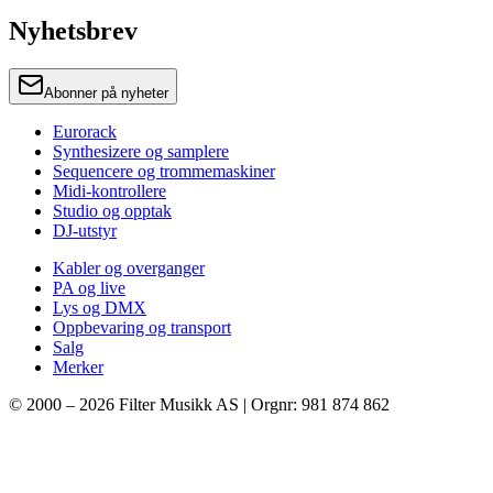
Nyhetsbrev
Abonner på nyheter
Eurorack
Synthesizere og samplere
Sequencere og trommemaskiner
Midi-kontrollere
Studio og opptak
DJ-utstyr
Kabler og overganger
PA og live
Lys og DMX
Oppbevaring og transport
Salg
Merker
© 2000 –
2026
Filter Musikk AS | Orgnr: 981 874 862