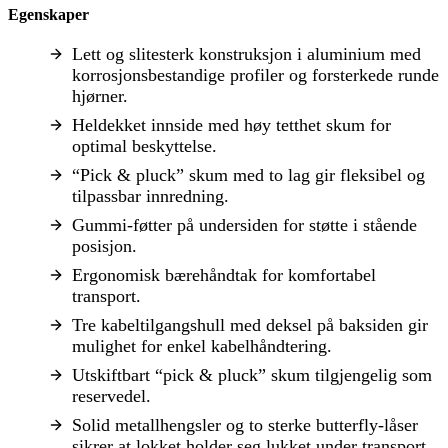
Egenskaper
Lett og slitesterk konstruksjon i aluminium med
korrosjonsbestandige profiler og forsterkede runde
hjørner.
Heldekket innside med høy tetthet skum for
optimal beskyttelse.
“Pick & pluck” skum med to lag gir fleksibel og
tilpassbar innredning.
Gummi-føtter på undersiden for støtte i stående
posisjon.
Ergonomisk bærehåndtak for komfortabel
transport.
Tre kabeltilgangshull med deksel på baksiden gir
mulighet for enkel kabelhåndtering.
Utskiftbart “pick & pluck” skum tilgjengelig som
reservedel.
Solid metallhengsler og to sterke butterfly-låser
sikrer at lokket holder seg lukket under transport.