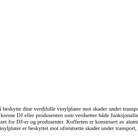
eskytte dine verdifulle vinylplater mot skader under transpo
n kresne DJ eller produsenten som verdsetter både funksjonalit
sset for DJ-er og produsenter. Kofferten er konstruert av alu
e vinylplater er beskyttet mot uforutsette skader under transpor