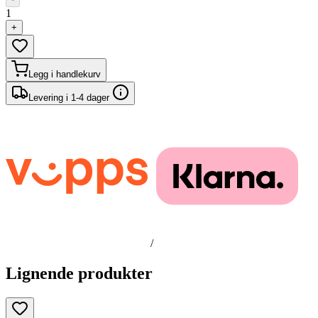
1
+
Legg i handlekurv
Levering i 1-4 dager
/
Lignende produkter