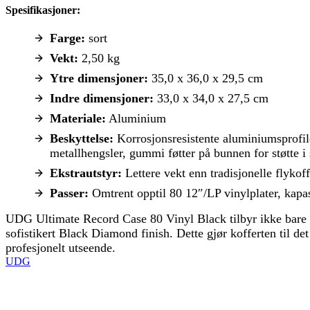
Spesifikasjoner:
Farge:
sort
Vekt:
2,50 kg
Ytre dimensjoner:
35,0 x 36,0 x 29,5 cm
Indre dimensjoner:
33,0 x 34,0 x 27,5 cm
Materiale:
Aluminium
Beskyttelse:
Korrosjonsresistente aluminiumsprofile
metallhengsler, gummi føtter på bunnen for støtte i
Ekstrautstyr:
Lettere vekt enn tradisjonelle flyko
Passer:
Omtrent opptil 80 12″/LP vinylplater, kapas
UDG Ultimate Record Case 80 Vinyl Black tilbyr ikke bare en
sofistikert Black Diamond finish. Dette gjør kofferten til de
profesjonelt utseende.
UDG