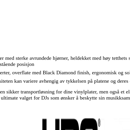
r med sterke avrundede hjørner, heldekket med høy tetthets s
 stående posisjon
fferter, overflate med Black Diamond finish, ergonomisk og s
iteten kan variere avhengig av tykkelsen på platene og deres
 sikker transportløsning for dine vinylplater, men også et e
t ultimate valget for DJs som ønsker å beskytte sin musikksaml