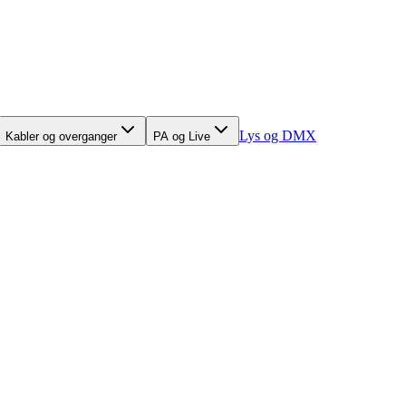
Lys og DMX
Kabler og overganger
PA og Live