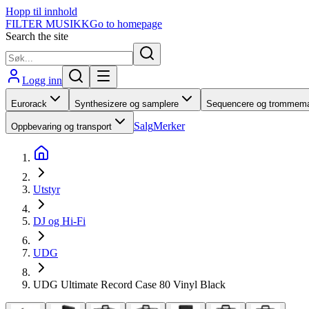
Hopp til innhold
FILTER MUSIKK
Go to homepage
Search the site
Logg inn
Eurorack
Synthesizere og samplere
Sequencere og trommema
Salg
Merker
Oppbevaring og transport
Utstyr
DJ og Hi-Fi
UDG
UDG Ultimate Record Case 80 Vinyl Black