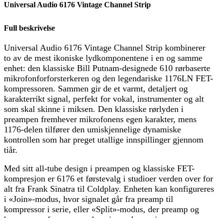
Universal Audio 6176 Vintage Channel Strip
Full beskrivelse
Universal Audio 6176 Vintage Channel Strip kombinerer
to av de mest ikoniske lydkomponentene i en og samme
enhet: den klassiske Bill Putnam-designede 610 rørbaserte
mikrofonforforsterkeren og den legendariske 1176LN FET-
kompressoren. Sammen gir de et varmt, detaljert og
karakterrikt signal, perfekt for vokal, instrumenter og alt
som skal skinne i miksen. Den klassiske rørlyden i
preampen fremhever mikrofonens egen karakter, mens
1176-delen tilfører den umiskjennelige dynamiske
kontrollen som har preget utallige innspillinger gjennom
tiår.
Med sitt all-tube design i preampen og klassiske FET-
kompresjon er 6176 et førstevalg i studioer verden over for
alt fra Frank Sinatra til Coldplay. Enheten kan konfigureres
i «Join»-modus, hvor signalet går fra preamp til
kompressor i serie, eller «Split»-modus, der preamp og