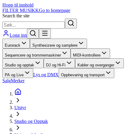
Hopp til innhold
FILTER MUSIKK
Go to homepage
Search the site
Logg inn
Eurorack
Synthesizere og samplere
Sequencere og trommemaskiner
MIDI-kontrollere
Studio og opptak
DJ og Hi-Fi
Kabler og overganger
Lys og DMX
PA og Live
Oppbevaring og transport
Salg
Merker
Utstyr
Studio og Opptak