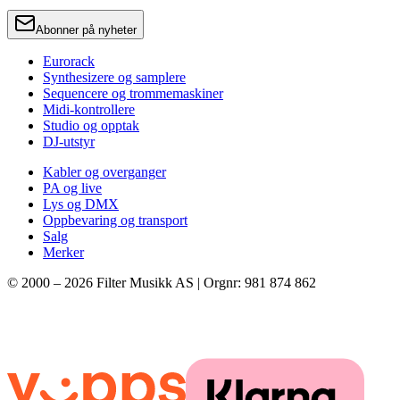
Abonner på nyheter
Eurorack
Synthesizere og samplere
Sequencere og trommemaskiner
Midi-kontrollere
Studio og opptak
DJ-utstyr
Kabler og overganger
PA og live
Lys og DMX
Oppbevaring og transport
Salg
Merker
© 2000 –
2026
Filter Musikk AS | Orgnr: 981 874 862