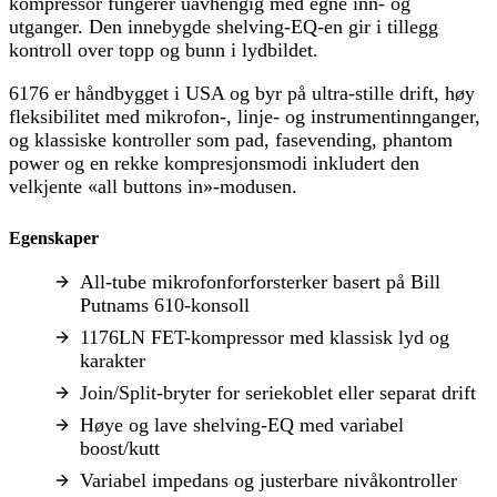
kompressor fungerer uavhengig med egne inn- og
utganger. Den innebygde shelving-EQ-en gir i tillegg
kontroll over topp og bunn i lydbildet.
6176 er håndbygget i USA og byr på ultra-stille drift, høy
fleksibilitet med mikrofon-, linje- og instrumentinnganger,
og klassiske kontroller som pad, fasevending, phantom
power og en rekke kompresjonsmodi inkludert den
velkjente «all buttons in»-modusen.
Egenskaper
All-tube mikrofonforforsterker basert på Bill
Putnams 610-konsoll
1176LN FET-kompressor med klassisk lyd og
karakter
Join/Split-bryter for seriekoblet eller separat drift
Høye og lave shelving-EQ med variabel
boost/kutt
Variabel impedans og justerbare nivåkontroller