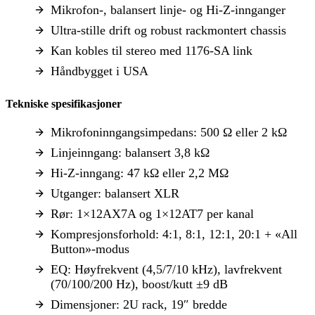
Mikrofon-, balansert linje- og Hi-Z-innganger
Ultra-stille drift og robust rackmontert chassis
Kan kobles til stereo med 1176-SA link
Håndbygget i USA
Tekniske spesifikasjoner
Mikrofoninngangsimpedans: 500 Ω eller 2 kΩ
Linjeinngang: balansert 3,8 kΩ
Hi-Z-inngang: 47 kΩ eller 2,2 MΩ
Utganger: balansert XLR
Rør: 1×12AX7A og 1×12AT7 per kanal
Kompresjonsforhold: 4:1, 8:1, 12:1, 20:1 + «All
Button»-modus
EQ: Høyfrekvent (4,5/7/10 kHz), lavfrekvent
(70/100/200 Hz), boost/kutt ±9 dB
Dimensjoner: 2U rack, 19″ bredde