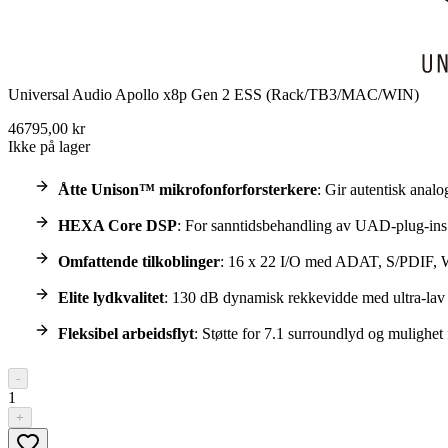
Universal Audio Apollo x8p Gen 2 ESS (Rack/TB3/MAC/WIN)
46795,00 kr
Ikke på lager
Åtte Unison™ mikrofonforforsterkere
: Gir autentisk analo
HEXA Core DSP
: For sanntidsbehandling av UAD-plug-ins
Omfattende tilkoblinger
: 16 x 22 I/O med ADAT, S/PDIF, 
Elite lydkvalitet
: 130 dB dynamisk rekkevidde med ultra-la
Fleksibel arbeidsflyt
: Støtte for 7.1 surroundlyd og mulighet 
-
1
+