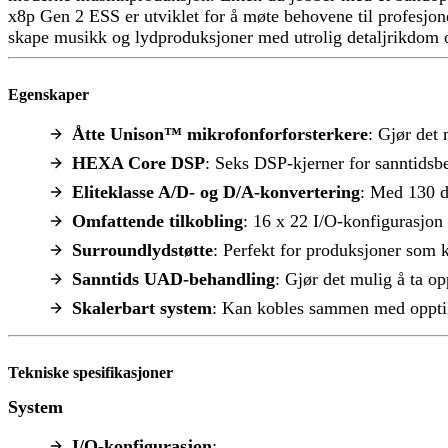
x8p Gen 2 ESS er utviklet for å møte behovene til profesjon
skape musikk og lydproduksjoner med utrolig detaljrikdom o
Egenskaper
Åtte Unison™ mikrofonforforsterkere
: Gjør det
HEXA Core DSP
: Seks DSP-kjerner for sanntids
Eliteklasse A/D- og D/A-konvertering
: Med 130 d
Omfattende tilkobling
: 16 x 22 I/O-konfigurasjon
Surroundlydstøtte
: Perfekt for produksjoner som 
Sanntids UAD-behandling
: Gjør det mulig å ta o
Skalerbart system
: Kan kobles sammen med opptil 
Tekniske spesifikasjoner
System
I/O-konfigurasjon
: