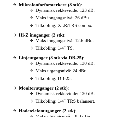
Mikrofonforforsterkere (8 stk)
:
Dynamisk rekkevidde: 123 dB.
Maks inngangsnivå: 26 dBu.
Tilkobling: XLR/TRS combo.
Hi-Z innganger (2 stk)
:
Maks inngangsnivå: 12.6 dBu.
Tilkobling: 1/4″ TS.
Linjeutganger (8 stk via DB-25)
:
Dynamisk rekkevidde: 130 dB.
Maks utgangsnivå: 24 dBu.
Tilkobling: DB-25.
Monitorutganger (2 stk)
:
Dynamisk rekkevidde: 130 dB.
Tilkobling: 1/4″ TRS balansert.
Hodetelefonutganger (2 stk)
:
Maks utgangsnivå: 18.3 dBu.