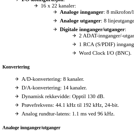
16 x 22 kanaler:
Analoge innganger
: 8 mikrofon/
Analoge utganger
: 8 linjeutgan
Digitale innganger/utganger
:
2 ADAT-innganger/-utgan
1 RCA (S/PDIF) inngang
Word Clock I/O (BNC).
Konvertering
A/D-konvertering: 8 kanaler.
D/A-konvertering: 14 kanaler.
Dynamisk rekkevidde: Opptil 130 dB.
Prøvefrekvens: 44.1 kHz til 192 kHz, 24-bit.
Analog rundtur-latens: 1.1 ms ved 96 kHz.
Analoge innganger/utganger