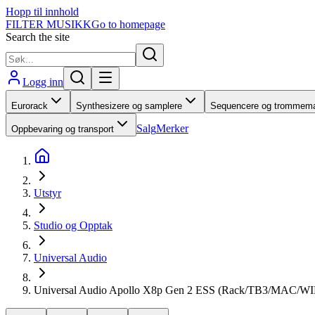
Hopp til innhold
FILTER MUSIKK
Go to homepage
Search the site
Logg inn
Eurorack
Synthesizere og samplere
Sequencere og trommema
Salg
Merker
Oppbevaring og transport
Utstyr
Studio og Opptak
Universal Audio
Universal Audio Apollo X8p Gen 2 ESS (Rack/TB3/MAC/WI