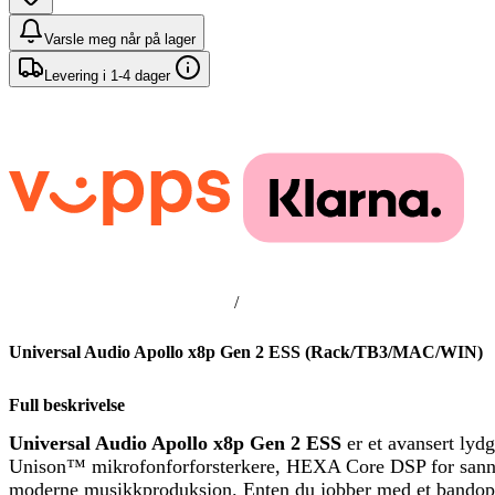
Varsle meg når på lager
Levering i 1-4 dager
/
Universal Audio Apollo x8p Gen 2 ESS (Rack/TB3/MAC/WIN)
Full beskrivelse
Universal Audio Apollo x8p Gen 2 ESS
er et avansert lydg
Unison™ mikrofonforforsterkere, HEXA Core DSP for sanntid
moderne musikkproduksjon. Enten du jobber med et bandopptak