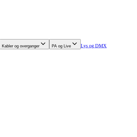
Lys og DMX
Kabler og overganger
PA og Live