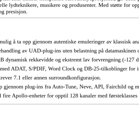
elle lydteknikere, musikere og produsenter. Med støtte for o
g presisjon.
 mulig å ta opp gjennom autentiske emuleringer av klassisk a
behandling av UAD-plug-ins uten belastning på datamaskinen 
B dynamisk rekkevidde og ekstremt lav forvrengning (-127 d
 med ADAT, S/PDIF, Word Clock og DB-25-tilkoblinger for int
krever 7.1 eller annen surroundkonfigurasjon.
pp gjennom plug-ins fra Auto-Tune, Neve, API, Fairchild og m
fire Apollo-enheter for opptil 128 kanaler med førsteklasses 