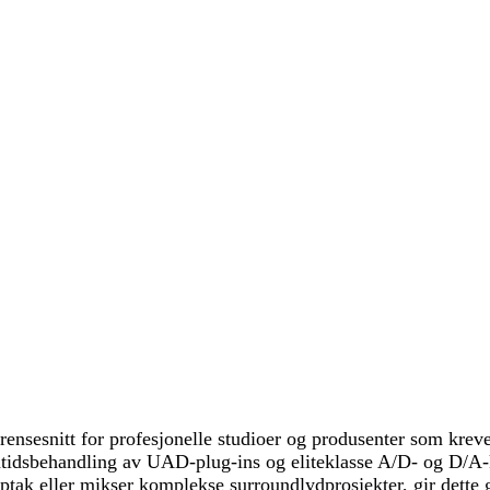
rensesnitt for profesjonelle studioer og produsenter som krever
sbehandling av UAD-plug-ins og eliteklasse A/D- og D/A-kon
 eller mikser komplekse surroundlydprosjekter, gir dette gre