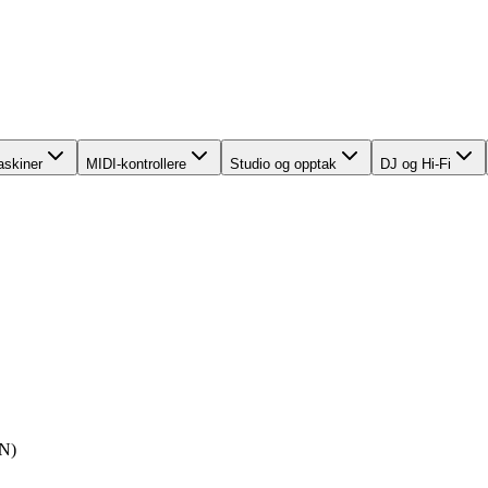
skiner
MIDI-kontrollere
Studio og opptak
DJ og Hi-Fi
N)