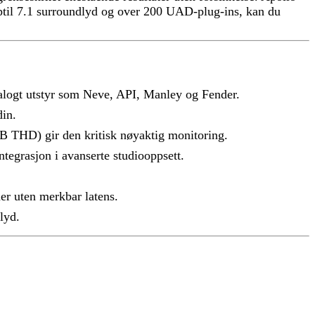
pptil 7.1 surroundlyd og over 200 UAD-plug-ins, kan du
nalogt utstyr som Neve, API, Manley og Fender.
din.
B THD) gir den kritisk nøyaktig monitoring.
egrasjon i avanserte studiooppsett.
er uten merkbar latens.
lyd.