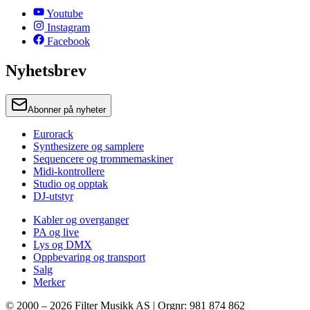
Youtube
Instagram
Facebook
Nyhetsbrev
Abonner på nyheter
Eurorack
Synthesizere og samplere
Sequencere og trommemaskiner
Midi-kontrollere
Studio og opptak
DJ-utstyr
Kabler og overganger
PA og live
Lys og DMX
Oppbevaring og transport
Salg
Merker
© 2000 –
2026
Filter Musikk AS | Orgnr: 981 874 862