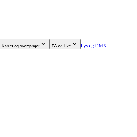
Lys og DMX
Kabler og overganger
PA og Live