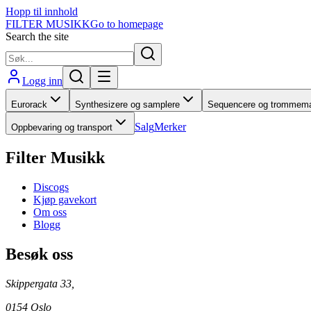
Hopp til innhold
FILTER MUSIKK
Go to homepage
Search the site
Logg inn
Eurorack
Synthesizere og samplere
Sequencere og trommema
Salg
Merker
Oppbevaring og transport
Filter Musikk
Discogs
Kjøp gavekort
Om oss
Blogg
Besøk oss
Skippergata 33,
0154 Oslo