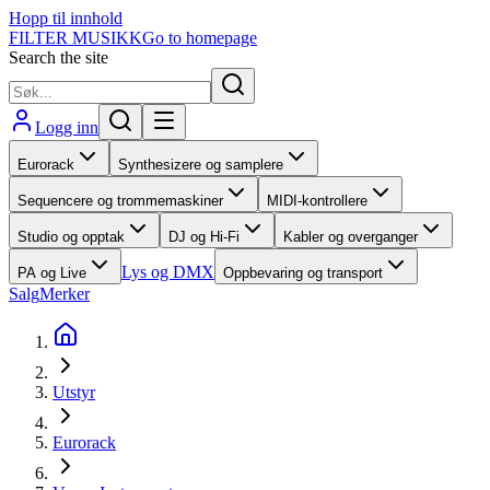
Hopp til innhold
FILTER MUSIKK
Go to homepage
Search the site
Logg inn
Eurorack
Synthesizere og samplere
Sequencere og trommemaskiner
MIDI-kontrollere
Studio og opptak
DJ og Hi-Fi
Kabler og overganger
Lys og DMX
PA og Live
Oppbevaring og transport
Salg
Merker
Utstyr
Eurorack