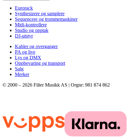
Eurorack
Synthesizere og samplere
Sequencere og trommemaskiner
Midi-kontrollere
Studio og opptak
DJ-utstyr
Kabler og overganger
PA og live
Lys og DMX
Oppbevaring og transport
Salg
Merker
© 2000 –
2026
Filter Musikk AS | Orgnr: 981 874 862