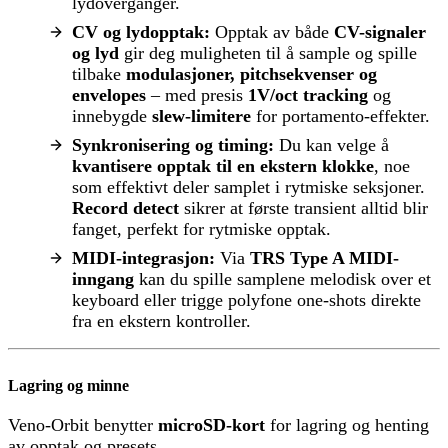
lydoverganger.
CV og lydopptak:
Opptak av både
CV-signaler
og lyd
gir deg muligheten til å sample og spille
tilbake
modulasjoner, pitchsekvenser og
envelopes
– med presis
1V/oct tracking
og
innebygde
slew-limitere
for portamento-effekter.
Synkronisering og timing:
Du kan velge å
kvantisere opptak til en ekstern klokke
, noe
som effektivt deler samplet i rytmiske seksjoner.
Record detect
sikrer at første transient alltid blir
fanget, perfekt for rytmiske opptak.
MIDI-integrasjon:
Via
TRS Type A MIDI-
inngang
kan du spille samplene melodisk over et
keyboard eller trigge polyfone one-shots direkte
fra en ekstern kontroller.
Lagring og minne
Veno-Orbit benytter
microSD-kort
for lagring og henting
av opptak og presets.