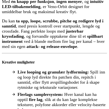
Med
én knapp per funksjon
,
ingen menyer
, og
intuitiv
LED-tilbakemelding
, er Veno-Orbit designet for
umiddelbar bruk og maksimal kreativ flyt.
Du kan
ta opp, loope, scrubbe, pitche og redigere lyd i
sanntid
, med presis kontroll over startpunkt, lengde og
crossfade. Fang perfekte loops med
justerbar
kryssfading
, og forvandle opptakene dine til et
spillbart
instrument
ved å blande mellom fire lag per kanal – hver
med sin egen
attack- og release-envelope
.
Kreative muligheter
Live looping og granulær lydforming:
Spill inn
og loop lyd direkte fra patchen din, repitch i
sanntid, eller flytt avspillingshodet for å skape
rytmiske og teksturale variasjoner.
Flerlags samplersystem:
Hver kanal kan ha
opptil
fire lag
, slik at du kan lage komplekse
teksturer, polyfone akkorder eller velocity-baserte