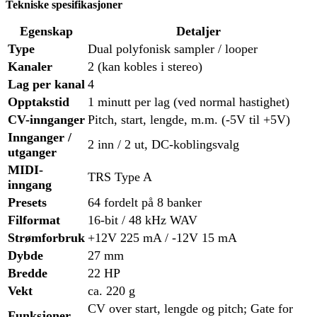
Tekniske spesifikasjoner
Egenskap
Detaljer
Type
Dual polyfonisk sampler / looper
Kanaler
2 (kan kobles i stereo)
Lag per kanal
4
Opptakstid
1 minutt per lag (ved normal hastighet)
CV-innganger
Pitch, start, lengde, m.m. (-5V til +5V)
Innganger /
2 inn / 2 ut, DC-koblingsvalg
utganger
MIDI-
TRS Type A
inngang
Presets
64 fordelt på 8 banker
Filformat
16-bit / 48 kHz WAV
Strømforbruk
+12V 225 mA / -12V 15 mA
Dybde
27 mm
Bredde
22 HP
Vekt
ca. 220 g
CV over start, lengde og pitch; Gate for
Funksjoner