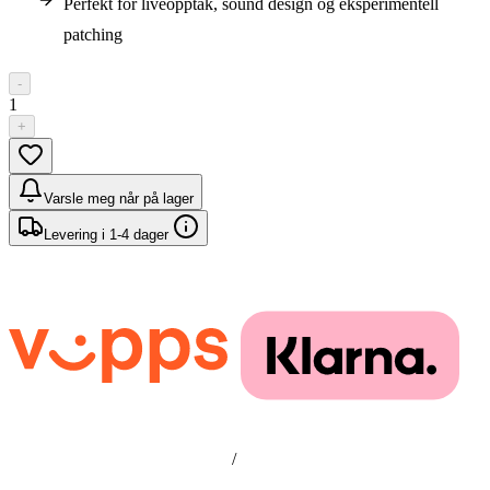
Perfekt for liveopptak, sound design og eksperimentell
patching
-
1
+
Varsle meg når på lager
Levering i 1-4 dager
/