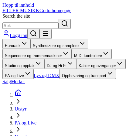
Hopp til innhold
FILTER MUSIKK
Go to homepage
Search the site
Logg inn
Eurorack
Synthesizere og samplere
Sequencere og trommemaskiner
MIDI-kontrollere
Studio og opptak
DJ og Hi-Fi
Kabler og overganger
Lys og DMX
PA og Live
Oppbevaring og transport
Salg
Merker
Utstyr
PA og Live