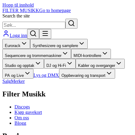
Hopp til innhold
FILTER MUSIKK
Go to homepage
Search the site
Logg inn
Eurorack
Synthesizere og samplere
Sequencere og trommemaskiner
MIDI-kontrollere
Studio og opptak
DJ og Hi-Fi
Kabler og overganger
Lys og DMX
PA og Live
Oppbevaring og transport
Salg
Merker
Filter Musikk
Discogs
Kjøp gavekort
Om oss
Blogg