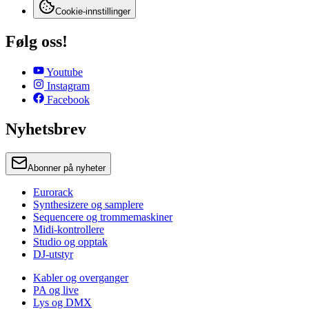
Cookie-innstillinger
Følg oss!
Youtube
Instagram
Facebook
Nyhetsbrev
Abonner på nyheter
Eurorack
Synthesizere og samplere
Sequencere og trommemaskiner
Midi-kontrollere
Studio og opptak
DJ-utstyr
Kabler og overganger
PA og live
Lys og DMX