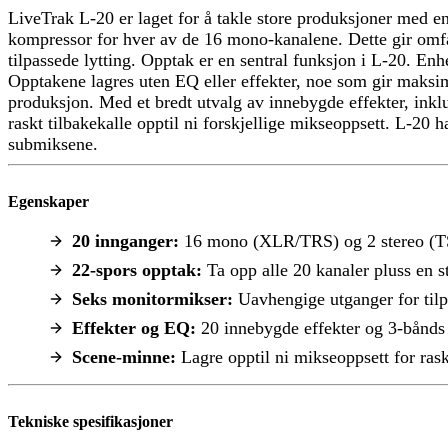
LiveTrak L-20 er laget for å takle store produksjoner med 
kompressor for hver av de 16 mono-kanalene. Dette gir omfat
tilpassede lytting. Opptak er en sentral funksjon i L-20. Enh
Opptakene lagres uten EQ eller effekter, noe som gir maksima
produksjon. Med et bredt utvalg av innebygde effekter, inklud
raskt tilbakekalle opptil ni forskjellige mikseoppsett. L-2
submiksene.
Egenskaper
20 innganger:
16 mono (XLR/TRS) og 2 stereo (
22-spors opptak:
Ta opp alle 20 kanaler pluss en s
Seks monitormikser:
Uavhengige utganger for tilpa
Effekter og EQ:
20 innebygde effekter og 3-bånds 
Scene-minne:
Lagre opptil ni mikseoppsett for rask
Tekniske spesifikasjoner