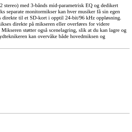
g 2 stereo) med 3-bånds mid-parametrisk EQ og dedikert
eks separate monitormikser kan hver musiker få sin egen
 direkte til et SD-kort i opptil 24-bit/96 kHz oppløsning.
ikses direkte på mikseren eller overføres for videre
 Mikseren støtter også scenelagring, slik at du kan lagre og
at lydteknikeren kan overvåke både hovedmiksen og