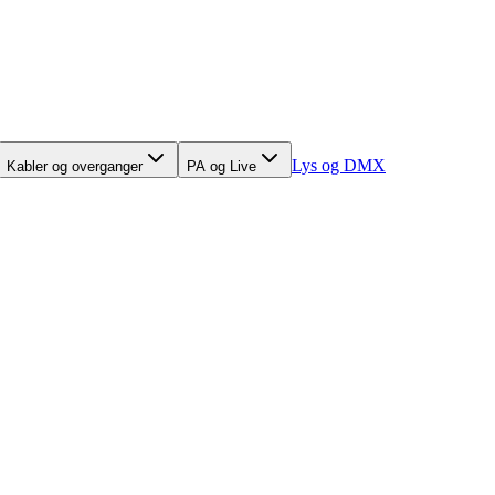
Lys og DMX
Kabler og overganger
PA og Live