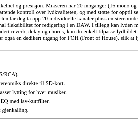
enkelhet og presisjon. Mikseren har 20 innganger (16 mono o
tende kontroll over lydkvaliteten, og med støtte for opptil s
eten lar deg ta opp 20 individuelle kanaler pluss en stereomiks
l fleksibilitet for redigering i en DAW. I tillegg kan lyden m
ert reverb, delay og chorus, kan du enkelt tilpasse lydbildet.
0 har også en dedikert utgang for FOH (Front of House), slik 
TS/RCA).
tereomiks direkte til SD-kort.
sset lytting for hver musiker.
EQ med lav-kuttfilter.
 gjenkalling.