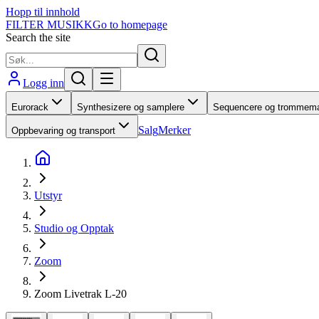
Hopp til innhold
FILTER MUSIKK
Go to homepage
Search the site
Logg inn
Eurorack
Synthesizere og samplere
Sequencere og trommema
Salg
Merker
Oppbevaring og transport
Utstyr
Studio og Opptak
Zoom
Zoom Livetrak L-20