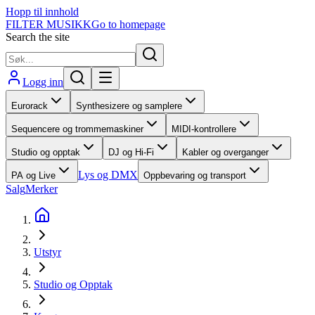
Hopp til innhold
FILTER MUSIKK
Go to homepage
Search the site
Logg inn
Eurorack
Synthesizere og samplere
Sequencere og trommemaskiner
MIDI-kontrollere
Studio og opptak
DJ og Hi-Fi
Kabler og overganger
Lys og DMX
PA og Live
Oppbevaring og transport
Salg
Merker
Utstyr
Studio og Opptak