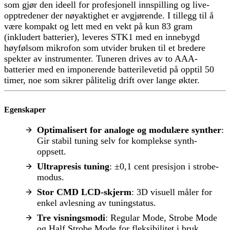
som gjør den ideell for profesjonell innspilling og live-
opptredener der nøyaktighet er avgjørende. I tillegg til å
være kompakt og lett med en vekt på kun 83 gram
(inkludert batterier), leveres STK1 med en innebygd
høyfølsom mikrofon som utvider bruken til et bredere
spekter av instrumenter. Tuneren drives av to AAA-
batterier med en imponerende batterilevetid på opptil 50
timer, noe som sikrer pålitelig drift over lange økter.
Egenskaper
Optimalisert for analoge og modulære synther
:
Gir stabil tuning selv for komplekse synth-
oppsett.
Ultrapresis tuning
: ±0,1 cent presisjon i strobe-
modus.
Stor CMD LCD-skjerm
: 3D visuell måler for
enkel avlesning av tuningstatus.
Tre visningsmodi
: Regular Mode, Strobe Mode
og Half Strobe Mode for fleksibilitet i bruk.