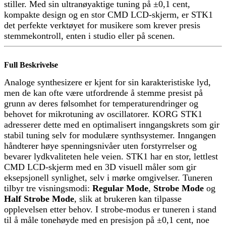
stiller. Med sin ultranøyaktige tuning på ±0,1 cent,
kompakte design og en stor CMD LCD-skjerm, er STK1
det perfekte verktøyet for musikere som krever presis
stemmekontroll, enten i studio eller på scenen.
Full Beskrivelse
Analoge synthesizere er kjent for sin karakteristiske lyd,
men de kan ofte være utfordrende å stemme presist på
grunn av deres følsomhet for temperaturendringer og
behovet for mikrotuning av oscillatorer. KORG STK1
adresserer dette med en optimalisert inngangskrets som gir
stabil tuning selv for modulære synthsystemer. Inngangen
håndterer høye spenningsnivåer uten forstyrrelser og
bevarer lydkvaliteten hele veien. STK1 har en stor, lettlest
CMD LCD-skjerm med en 3D visuell måler som gir
eksepsjonell synlighet, selv i mørke omgivelser. Tuneren
tilbyr tre visningsmodi:
Regular Mode
,
Strobe Mode
og
Half Strobe Mode
, slik at brukeren kan tilpasse
opplevelsen etter behov. I strobe-modus er tuneren i stand
til å måle tonehøyde med en presisjon på ±0,1 cent, noe