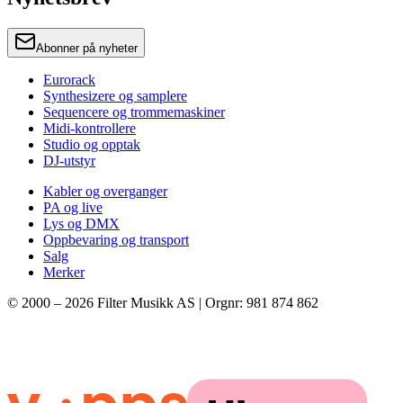
Abonner på nyheter
Eurorack
Synthesizere og samplere
Sequencere og trommemaskiner
Midi-kontrollere
Studio og opptak
DJ-utstyr
Kabler og overganger
PA og live
Lys og DMX
Oppbevaring og transport
Salg
Merker
© 2000 –
2026
Filter Musikk AS | Orgnr: 981 874 862