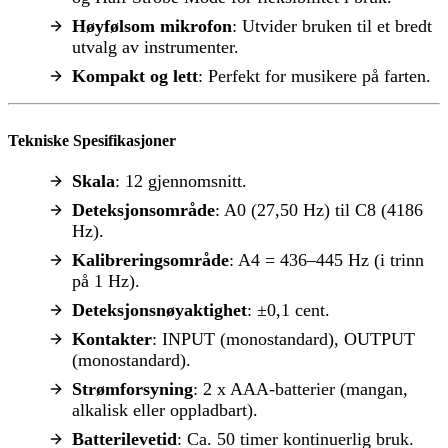
Høyfølsom mikrofon
: Utvider bruken til et bredt
utvalg av instrumenter.
Kompakt og lett
: Perfekt for musikere på farten.
Tekniske Spesifikasjoner
Skala
: 12 gjennomsnitt.
Deteksjonsområde
: A0 (27,50 Hz) til C8 (4186
Hz).
Kalibreringsområde
: A4 = 436–445 Hz (i trinn
på 1 Hz).
Deteksjonsnøyaktighet
: ±0,1 cent.
Kontakter
: INPUT (monostandard), OUTPUT
(monostandard).
Strømforsyning
: 2 x AAA-batterier (mangan,
alkalisk eller oppladbart).
Batterilevetid
: Ca. 50 timer kontinuerlig bruk.