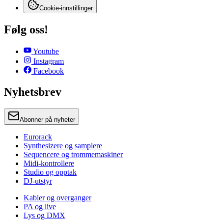
Cookie-innstillinger
Følg oss!
Youtube
Instagram
Facebook
Nyhetsbrev
Abonner på nyheter
Eurorack
Synthesizere og samplere
Sequencere og trommemaskiner
Midi-kontrollere
Studio og opptak
DJ-utstyr
Kabler og overganger
PA og live
Lys og DMX