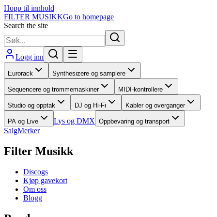
Hopp til innhold
FILTER MUSIKK
Go to homepage
Search the site
Logg inn
Eurorack
Synthesizere og samplere
Sequencere og trommemaskiner
MIDI-kontrollere
Studio og opptak
DJ og Hi-Fi
Kabler og overganger
Lys og DMX
PA og Live
Oppbevaring og transport
Salg
Merker
Filter Musikk
Discogs
Kjøp gavekort
Om oss
Blogg