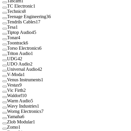
Tascam
1
TC Electronic
1
Technics
8
Teenage Engineering
36
Tendrils Cables
17
Tesa
1
Tiptop Audio
45
Tonar
4
Toontrack
6
Torso Electronics
6
Triton Audio
1
UDG
42
UDO Audio
2
Universal Audio
42
V-Moda
1
Venus Instruments
1
Vestax
9
Vic Firth
2
Waldorf
10
Warm Audio
5
Wavy Industries
1
Worng Electronics
7
Yamaha
6
Zlob Modular
1
Zomo
1