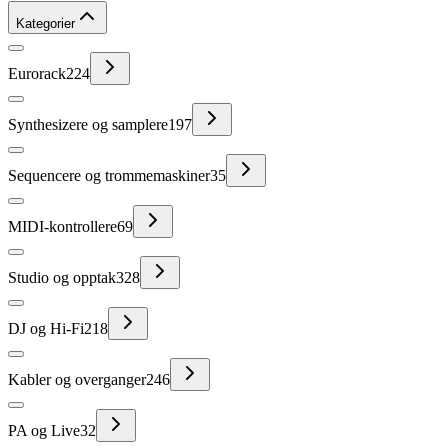
Kategorier
Eurorack
224
Synthesizere og samplere
197
Sequencere og trommemaskiner
35
MIDI-kontrollere
69
Studio og opptak
328
DJ og Hi-Fi
218
Kabler og overganger
246
PA og Live
32