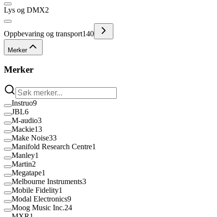
Lys og DMX
2
Oppbevaring og transport
140
Merker
Merker
Instruo
9
JBL
6
M-audio
3
Mackie
13
Make Noise
33
Manifold Research Centre
1
Manley
1
Martin
2
Megatape
1
Melbourne Instruments
3
Mobile Fidelity
1
Modal Electronics
9
Moog Music Inc.
24
MXR
1