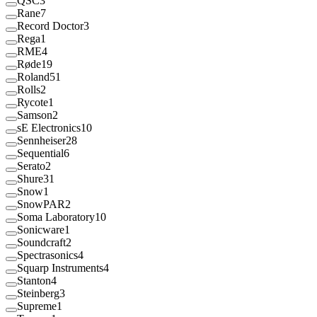
QSC
3
Rane
7
Record Doctor
3
Rega
1
RME
4
Røde
19
Roland
51
Rolls
2
Rycote
1
Samson
2
sE Electronics
10
Sennheiser
28
Sequential
6
Serato
2
Shure
31
Snow
1
SnowPAR
2
Soma Laboratory
10
Sonicware
1
Soundcraft
2
Spectrasonics
4
Squarp Instruments
4
Stanton
4
Steinberg
3
Supreme
1