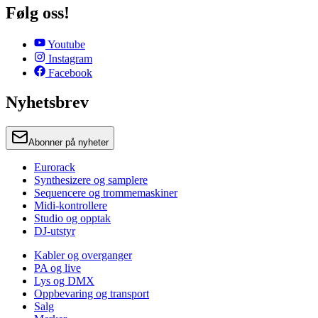
Følg oss!
Youtube
Instagram
Facebook
Nyhetsbrev
Abonner på nyheter
Eurorack
Synthesizere og samplere
Sequencere og trommemaskiner
Midi-kontrollere
Studio og opptak
DJ-utstyr
Kabler og overganger
PA og live
Lys og DMX
Oppbevaring og transport
Salg