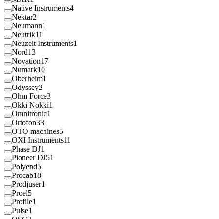
Native Instruments
4
Nektar
2
Neumann
1
Neutrik
11
Neuzeit Instruments
1
Nord
13
Novation
17
Numark
10
Oberheim
1
Odyssey
2
Ohm Force
3
Okki Nokki
1
Omnitronic
1
Ortofon
33
OTO machines
5
OXI Instruments
11
Phase DJ
1
Pioneer DJ
51
Polyend
5
Procab
18
Prodjuser
1
Proel
5
Profile
1
Pulse
1