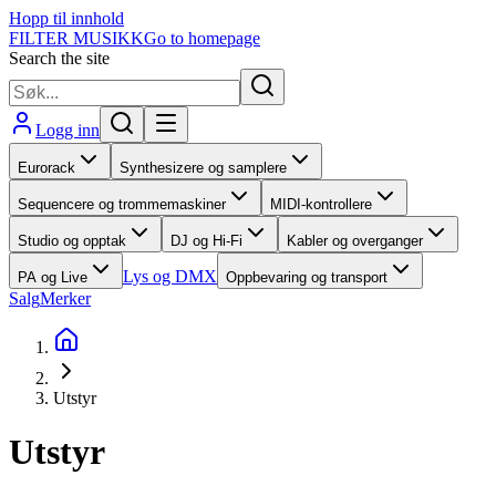
Hopp til innhold
FILTER MUSIKK
Go to homepage
Search the site
Logg inn
Eurorack
Synthesizere og samplere
Sequencere og trommemaskiner
MIDI-kontrollere
Studio og opptak
DJ og Hi-Fi
Kabler og overganger
Lys og DMX
PA og Live
Oppbevaring og transport
Salg
Merker
Utstyr
Utstyr