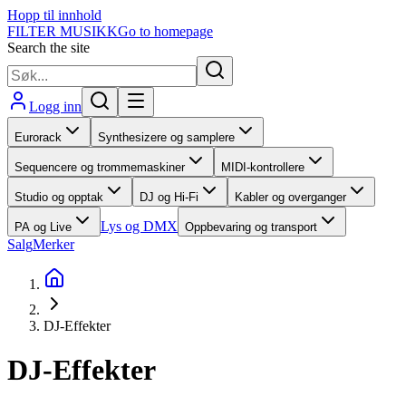
Hopp til innhold
FILTER MUSIKK
Go to homepage
Search the site
Logg inn
Eurorack
Synthesizere og samplere
Sequencere og trommemaskiner
MIDI-kontrollere
Studio og opptak
DJ og Hi-Fi
Kabler og overganger
Lys og DMX
PA og Live
Oppbevaring og transport
Salg
Merker
DJ-Effekter
DJ-Effekter