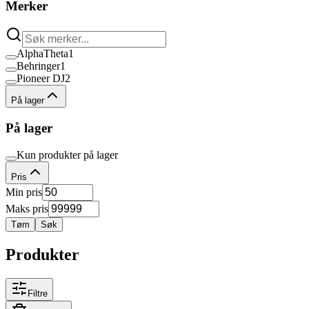
Merker
AlphaTheta
1
Behringer
1
Pioneer DJ
2
På lager
På lager
Kun produkter på lager
Pris
Min pris
Maks pris
Tøm
Søk
Produkter
Filtre