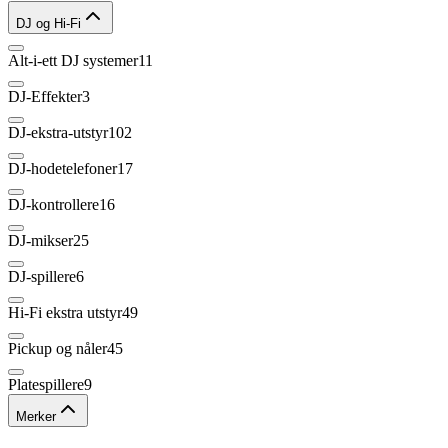
DJ og Hi-Fi
Alt-i-ett DJ systemer
11
DJ-Effekter
3
DJ-ekstra-utstyr
102
DJ-hodetelefoner
17
DJ-kontrollere
16
DJ-mikser
25
DJ-spillere
6
Hi-Fi ekstra utstyr
49
Pickup og nåler
45
Platespillere
9
Merker