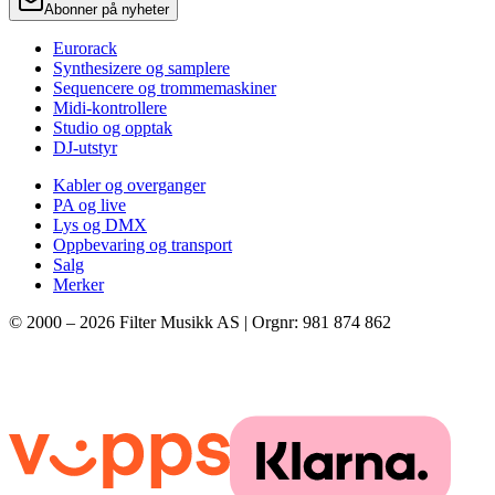
Abonner på nyheter
Eurorack
Synthesizere og samplere
Sequencere og trommemaskiner
Midi-kontrollere
Studio og opptak
DJ-utstyr
Kabler og overganger
PA og live
Lys og DMX
Oppbevaring og transport
Salg
Merker
© 2000 –
2026
Filter Musikk AS | Orgnr: 981 874 862