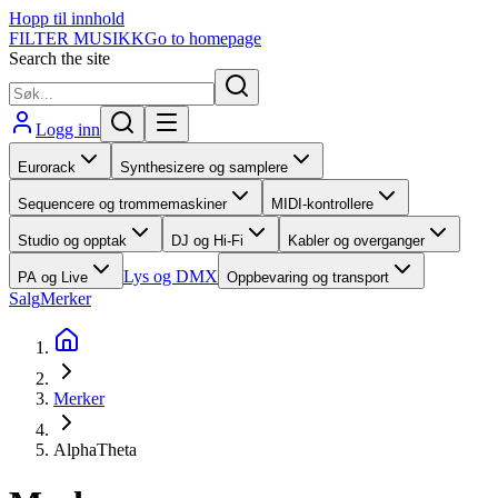
Hopp til innhold
FILTER MUSIKK
Go to homepage
Search the site
Logg inn
Eurorack
Synthesizere og samplere
Sequencere og trommemaskiner
MIDI-kontrollere
Studio og opptak
DJ og Hi-Fi
Kabler og overganger
Lys og DMX
PA og Live
Oppbevaring og transport
Salg
Merker
Merker
AlphaTheta