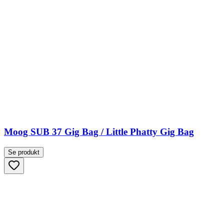
Moog SUB 37 Gig Bag / Little Phatty Gig Bag
Se produkt