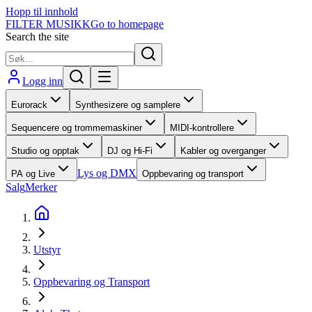
Hopp til innhold
FILTER MUSIKK
Go to homepage
Search the site
Logg inn
Eurorack
Synthesizere og samplere
Sequencere og trommemaskiner
MIDI-kontrollere
Studio og opptak
DJ og Hi-Fi
Kabler og overganger
Lys og DMX
PA og Live
Oppbevaring og transport
Salg
Merker
Utstyr
Oppbevaring og Transport