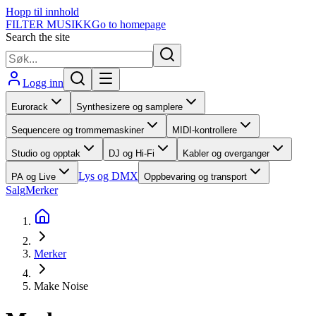
Hopp til innhold
FILTER MUSIKK
Go to homepage
Search the site
Logg inn
Eurorack
Synthesizere og samplere
Sequencere og trommemaskiner
MIDI-kontrollere
Studio og opptak
DJ og Hi-Fi
Kabler og overganger
Lys og DMX
PA og Live
Oppbevaring og transport
Salg
Merker
Merker
Make Noise