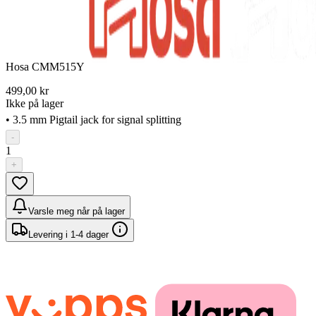
Hosa CMM515Y
499,00 kr
Ikke på lager
• 3.5 mm Pigtail jack for signal splitting
-
1
+
Varsle meg når på lager
Levering i 1-4 dager