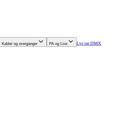
Lys og DMX
Kabler og overganger
PA og Live