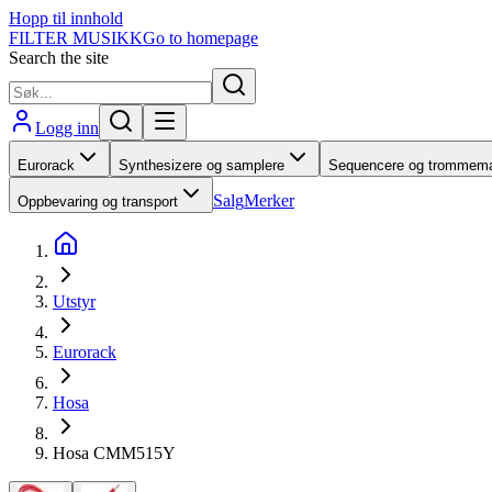
Hopp til innhold
FILTER MUSIKK
Go to homepage
Search the site
Logg inn
Eurorack
Synthesizere og samplere
Sequencere og trommema
Salg
Merker
Oppbevaring og transport
Utstyr
Eurorack
Hosa
Hosa CMM515Y