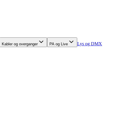
Lys og DMX
Kabler og overganger
PA og Live