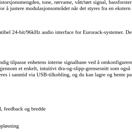
distorsjonsmengden, tone, rørvame, vått/tørt signal, bassforst
r å justere modulasjonsområdet når det styres fra en ekstern 
atibel 24-bit/96kHz audio interface for Eurorack-systemer. 
ndig tilpasse enhetens interne signalbane ved å omkonfigurere
nom et enkelt, intuitivt dra-og-slipp-grensesnitt som også l
 i sanntid via USB-tilkobling, og du kan lagre og hente pat
d, feedback og bredde
ppløsning