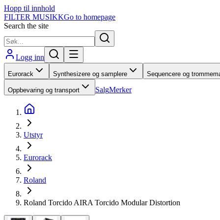
Hopp til innhold
FILTER MUSIKK
Go to homepage
Search the site
Logg inn
Eurorack
Synthesizere og samplere
Sequencere og trommema
Salg
Merker
Oppbevaring og transport
Utstyr
Eurorack
Roland
Roland Torcido AIRA Torcido Modular Distortion