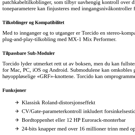
patchkabeltilkoblinger, som tilbyr uavhengig kontroll over 
toneparametere kan finjusteres med inngangsnivåkontroller fo
Tilkoblinger og Kompatibilitet
Med to innganger og to utganger er Torcido en stereo-komp
plug-and-play-tilkobling med MX-1 Mix Performer.
Tilpassbare Sub-Moduler
Torcido lyder utmerket rett ut av boksen, men du kan fullste
for Mac, PC, iOS og Android. Submodulene kan omkobles gjen
høyoppløselige «GRF»-knottene. Torcido kan omprogrammeres
Funksjoner
Klassisk Roland-distorsjonseffekt
CV/Gate-parameterkontroll inkludert forsinkelsesti
Bordtoppenhet eller 12 HP Eurorack-monterbar
24-bits knapper med over 16 millioner trinn med o