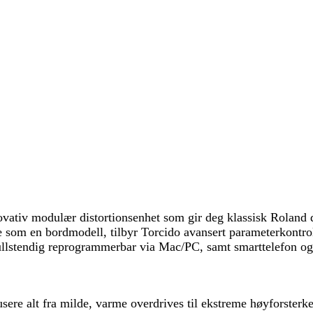
tiv modulær distortionsenhet som gir deg klassisk Roland dist
uke som en bordmodell, tilbyr Torcido avansert parameterkontr
fullstendig reprogrammerbar via Mac/PC, samt smarttelefon og 
e alt fra milde, varme overdrives til ekstreme høyforsterked