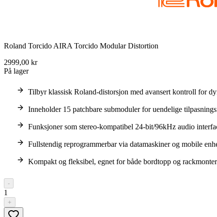
Roland Torcido AIRA Torcido Modular Distortion
2999,00 kr
På lager
Tilbyr klassisk Roland-distorsjon med avansert kontroll for d
Inneholder 15 patchbare submoduler for uendelige tilpasnings
Funksjoner som stereo-kompatibel 24-bit/96kHz audio interfa
Fullstendig reprogrammerbar via datamaskiner og mobile enhet
Kompakt og fleksibel, egnet for både bordtopp og rackmontering
-
1
+