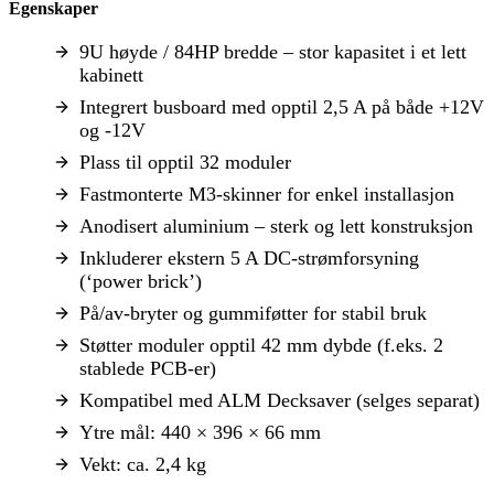
Egenskaper
9U høyde / 84HP bredde – stor kapasitet i et lett
kabinett
Integrert busboard med opptil 2,5 A på både +12V
og -12V
Plass til opptil 32 moduler
Fastmonterte M3-skinner for enkel installasjon
Anodisert aluminium – sterk og lett konstruksjon
Inkluderer ekstern 5 A DC-strømforsyning
(‘power brick’)
På/av-bryter og gummiføtter for stabil bruk
Støtter moduler opptil 42 mm dybde (f.eks. 2
stablede PCB-er)
Kompatibel med ALM Decksaver (selges separat)
Ytre mål: 440 × 396 × 66 mm
Vekt: ca. 2,4 kg