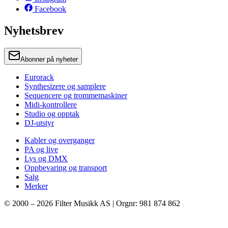
Facebook
Nyhetsbrev
Abonner på nyheter
Eurorack
Synthesizere og samplere
Sequencere og trommemaskiner
Midi-kontrollere
Studio og opptak
DJ-utstyr
Kabler og overganger
PA og live
Lys og DMX
Oppbevaring og transport
Salg
Merker
© 2000 –
2026
Filter Musikk AS | Orgnr: 981 874 862