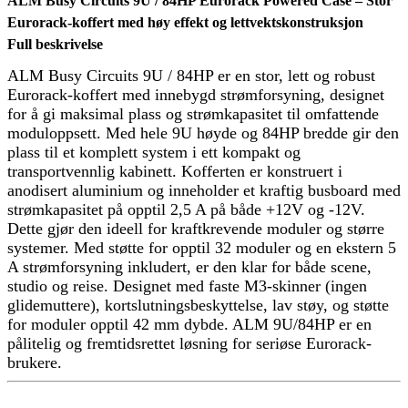
ALM Busy Circuits 9U / 84HP Eurorack Powered Case – Stor
Eurorack-koffert med høy effekt og lettvektskonstruksjon
Full beskrivelse
ALM Busy Circuits 9U / 84HP er en stor, lett og robust
Eurorack-koffert med innebygd strømforsyning, designet
for å gi maksimal plass og strømkapasitet til omfattende
moduloppsett. Med hele 9U høyde og 84HP bredde gir den
plass til et komplett system i ett kompakt og
transportvennlig kabinett. Kofferten er konstruert i
anodisert aluminium og inneholder et kraftig busboard med
strømkapasitet på opptil 2,5 A på både +12V og -12V.
Dette gjør den ideell for kraftkrevende moduler og større
systemer. Med støtte for opptil 32 moduler og en ekstern 5
A strømforsyning inkludert, er den klar for både scene,
studio og reise. Designet med faste M3-skinner (ingen
glidemuttere), kortslutningsbeskyttelse, lav støy, og støtte
for moduler opptil 42 mm dybde. ALM 9U/84HP er en
pålitelig og fremtidsrettet løsning for seriøse Eurorack-
brukere.