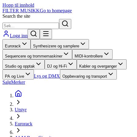
Hopp til innhold
FILTER MUSIKK
Go to homepage
Search the site
Logg inn
Eurorack
Synthesizere og samplere
Sequencere og trommemaskiner
MIDI-kontrollere
Studio og opptak
DJ og Hi-Fi
Kabler og overganger
Lys og DMX
PA og Live
Oppbevaring og transport
Salg
Merker
Utstyr
Eurorack