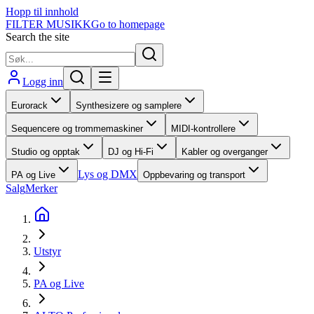
Hopp til innhold
FILTER MUSIKK
Go to homepage
Search the site
Logg inn
Eurorack
Synthesizere og samplere
Sequencere og trommemaskiner
MIDI-kontrollere
Studio og opptak
DJ og Hi-Fi
Kabler og overganger
Lys og DMX
PA og Live
Oppbevaring og transport
Salg
Merker
Utstyr
PA og Live