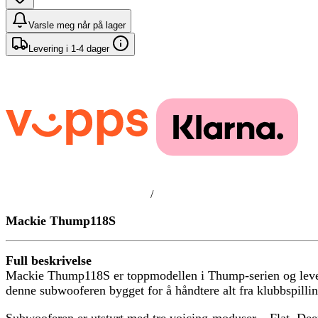
Varsle meg når på lager
Levering i 1-4 dager
/
Mackie Thump118S
Full beskrivelse
Mackie Thump118S er toppmodellen i Thump-serien og leverer
denne subwooferen bygget for å håndtere alt fra klubbspilling
Subwooferen er utstyrt med tre voicing-moduser – Flat, Deep