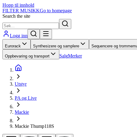
Hopp til innhold
FILTER MUSIKK
Go to homepage
Search the site
Logg inn
Eurorack
Synthesizere og samplere
Sequencere og trommema
Salg
Merker
Oppbevaring og transport
Utstyr
PA og Live
Mackie
Mackie Thump118S