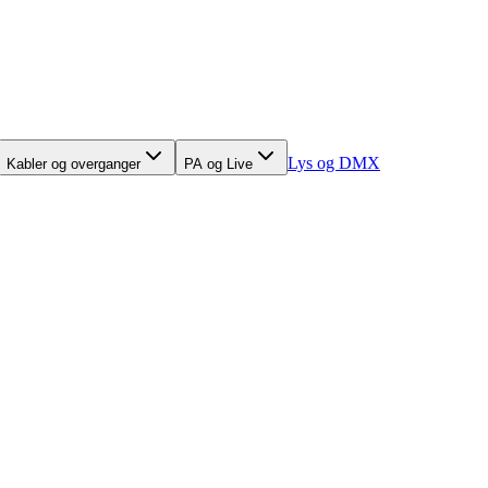
Lys og DMX
Kabler og overganger
PA og Live