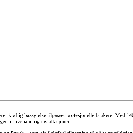
 kraftig bassytelse tilpasset profesjonelle brukere. Med 140
er til liveband og installasjoner.
 og Punch – som gir fleksibel tilpasning til ulike musikksjan