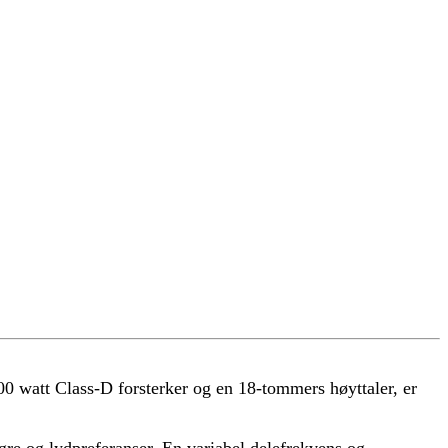
0 watt Class-D forsterker og en 18-tommers høyttaler, er
gre og lydpreferanser. En variabel delefrekvens og