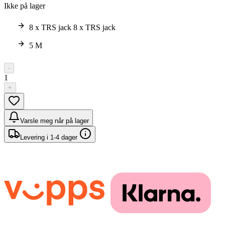
Ikke på lager
8 x TRS jack 8 x TRS jack
5 M
-
1
+
Varsle meg når på lager
Levering i 1-4 dager