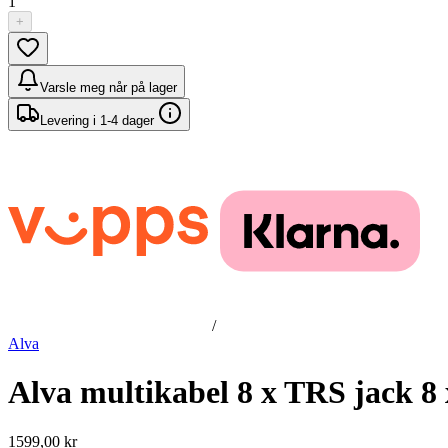
1
+
Varsle meg når på lager
Levering i 1-4 dager
/
Alva
Alva multikabel 8 x TRS jack 8
1599,00 kr