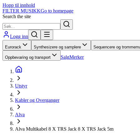
Hopp til innhold
FILTER MUSIKK
Go to homepage
Search the site
Logg inn
Eurorack
Synthesizere og samplere
Sequencere og trommema
Salg
Merker
Oppbevaring og transport
Utstyr
Kabler og Overganger
Alva
Alva Multikabel 8 X TRS Jack 8 X TRS Jack 5m