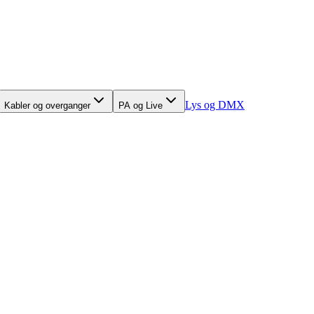
Lys og DMX
Kabler og overganger
PA og Live