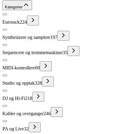
Kategorier
Eurorack
224
Synthesizere og samplere
197
Sequencere og trommemaskiner
35
MIDI-kontrollere
69
Studio og opptak
328
DJ og Hi-Fi
218
Kabler og overganger
246
PA og Live
32