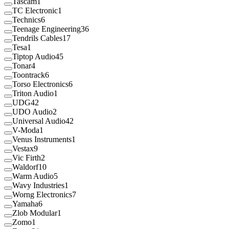
Tascam
1
TC Electronic
1
Technics
6
Teenage Engineering
36
Tendrils Cables
17
Tesa
1
Tiptop Audio
45
Tonar
4
Toontrack
6
Torso Electronics
6
Triton Audio
1
UDG
42
UDO Audio
2
Universal Audio
42
V-Moda
1
Venus Instruments
1
Vestax
9
Vic Firth
2
Waldorf
10
Warm Audio
5
Wavy Industries
1
Worng Electronics
7
Yamaha
6
Zlob Modular
1
Zomo
1