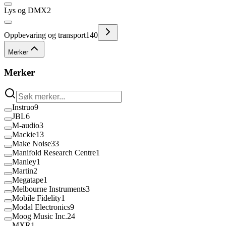
Lys og DMX
2
Oppbevaring og transport
140
Merker
Merker
Instruo
9
JBL
6
M-audio
3
Mackie
13
Make Noise
33
Manifold Research Centre
1
Manley
1
Martin
2
Megatape
1
Melbourne Instruments
3
Mobile Fidelity
1
Modal Electronics
9
Moog Music Inc.
24
MXR
1