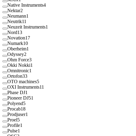
Native Instruments
4
Nektar
2
Neumann
1
Neutrik
11
Neuzeit Instruments
1
Nord
13
Novation
17
Numark
10
Oberheim
1
Odyssey
2
Ohm Force
3
Okki Nokki
1
Omnitronic
1
Ortofon
33
OTO machines
5
OXI Instruments
11
Phase DJ
1
Pioneer DJ
51
Polyend
5
Procab
18
Prodjuser
1
Proel
5
Profile
1
Pulse
1