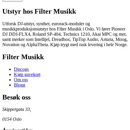
Utstyr
hos Filter Musikk
Utforsk DJ-utstyr, synther, eurorack-moduler og
musikkproduksjonsutstyr hos Filter Musikk i Oslo. Vi fører Pioneer
DJ DDJ-FLX4, Roland SP-404, Technics 1210, Akai MPC og mer,
samt merker som Intellijel, Dreadbox, TipTop Audio, Arturia, Moog,
Novation og AlphaTheta. Kjøp trygt med rask levering i hele Norge.
Filter Musikk
Discogs
Kjøp gavekort
Om oss
Blogg
Besøk oss
Skippergata 33,
0154 Oslo