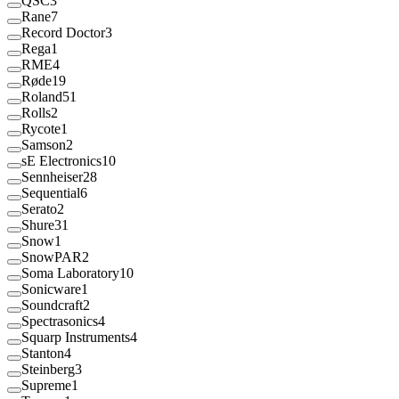
QSC
3
Rane
7
Record Doctor
3
Rega
1
RME
4
Røde
19
Roland
51
Rolls
2
Rycote
1
Samson
2
sE Electronics
10
Sennheiser
28
Sequential
6
Serato
2
Shure
31
Snow
1
SnowPAR
2
Soma Laboratory
10
Sonicware
1
Soundcraft
2
Spectrasonics
4
Squarp Instruments
4
Stanton
4
Steinberg
3
Supreme
1