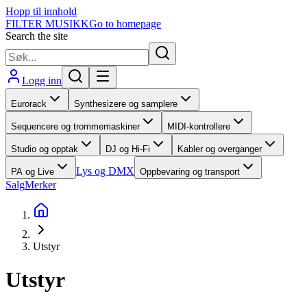
Hopp til innhold
FILTER MUSIKK
Go to homepage
Search the site
Logg inn
Eurorack
Synthesizere og samplere
Sequencere og trommemaskiner
MIDI-kontrollere
Studio og opptak
DJ og Hi-Fi
Kabler og overganger
Lys og DMX
PA og Live
Oppbevaring og transport
Salg
Merker
Utstyr
Utstyr